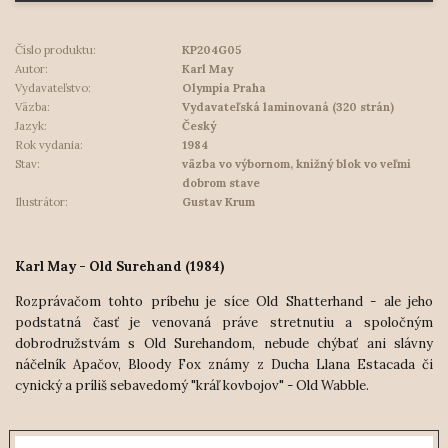
Číslo produktu:
KP204G05
Autor:
Karl May
Vydavateľstvo:
Olympia Praha
Väzba:
Vydavateľská laminovaná (320 strán)
Jazyk:
Český
Rok vydania:
1984
Stav:
väzba vo výbornom, knižný blok vo veľmi
dobrom stave
Ilustrátor:
Gustav Krum
Karl May - Old Surehand (1984)
Rozprávačom tohto príbehu je síce Old Shatterhand - ale jeho
podstatná časť je venovaná práve stretnutiu a spoločným
dobrodružstvám s Old Surehandom, nebude chýbať ani slávny
náčelník Apačov, Bloody Fox známy z Ducha Llana Estacada či
cynický a príliš sebavedomý "kráľ kovbojov" - Old Wabble.