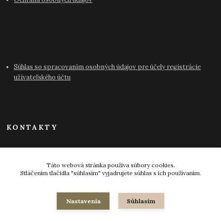
Súhlas so spracovaním osobných údajov pre účely registrácie
užívateľského účtu
KONTAKTY
info@antikvariat-pressburg.sk
Táto webová stránka používa súbory cookies.
Stláčením tlačidla "súhlasím" vyjadrujete súhlas s ich používaním.
Nastavenia
Súhlasím
© 2024-2026 všetky práva vyhradené