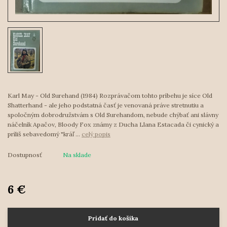
Karl May - Old Surehand (1984) Rozprávačom tohto príbehu je síce Old
Shatterhand - ale jeho podstatná časť je venovaná práve stretnutiu a
spoločným dobrodružstvám s Old Surehandom, nebude chýbať ani slávny
náčelník Apačov, Bloody Fox známy z Ducha Llana Estacada či cynický a
príliš sebavedomý "kráľ ...
celý popis
Dostupnosť
Na sklade
6 €
Pridať do košíka