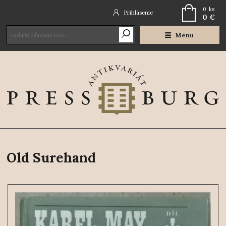
0
ks
Prihlásenie
0 €
Menu
Old Surehand