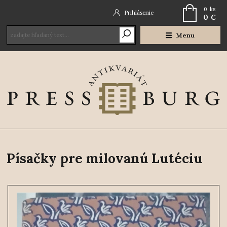
0
ks
Prihlásenie
0 €
Menu
Písačky pre milovanú Lutéciu