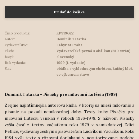
Pridať do košíka
Číslo produktu:
KP919G22
Autor:
Dominik Tatarka
Vydavateľstvo:
Labyrint Praha
Väzba:
Vydavateľská pevná s obálkou (280 strán)
Jazyk:
slovenský
Rok vydania:
1999 (1. vydanie)
Stav:
obálka s vyblednutým chrbtom, knižný blok
vo výbornom stave
Dominik Tatarka - Písačky pre milovanú Lutéciu (1999)
Zrejme najintímnejšia autorova kniha, v ktorej sa miesi milovanie a
písanie na pozadí nemilosrdnej doby. Texty knihy Písačky pre
milovanú Lutéciu vznikali v rokoch 1976-1978. S názvom Písačky
vyšla časť z textov začiatkom roku 1979 v samizdatovej Edici
Petlice, vydávanej českým spisovateľom Ludvíkom Vaculíkom. Roku
1984 vyšli texty s rôznymi doplnkami v neautorizovanej podobe