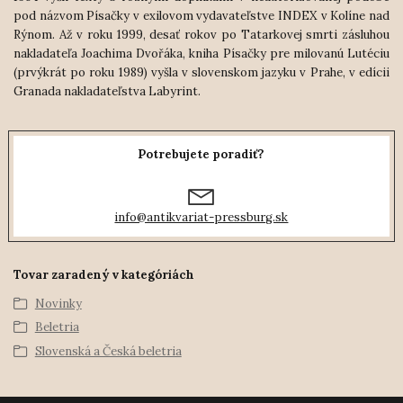
pod názvom Písačky v exilovom vydavateľstve INDEX v Kolíne nad
Rýnom. Až v roku 1999, desať rokov po Tatarkovej smrti zásluhou
nakladateľa Joachima Dvořáka, kniha Písačky pre milovanú Lutéciu
(prvýkrát po roku 1989) vyšla v slovenskom jazyku v Prahe, v edícii
Granada nakladateľstva Labyrint.
Potrebujete poradiť?
info@antikvariat-pressburg.sk
Tovar zaradený v kategóriách
Novinky
Beletria
Slovenská a Česká beletria