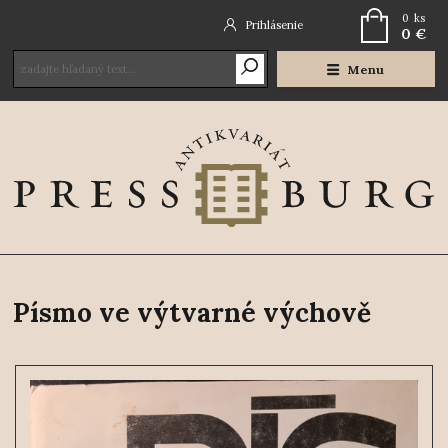
0
ks
Prihlásenie
0 €
Menu
Písmo ve výtvarné výchově