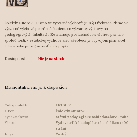
kolektív autorov - Písmo ve výtvarné výchově (1985) Učebnica Písmo ve
výtvarné výchově je určená študentom výtvarnej výchovy na
pedagogických fakultách. Zoznamuje poslucháčov s úlohou písma v
spoločnosti, v estetickej výchove a so všeobecným vývojom písma od
jeho vzniku po súčasnosť.
celý popis
Dostupnosť
Nie je na sklade
Momentálne nie je k dispozícii
Číslo produktu:
KP301U2
Autor:
kolektív autorov
Vydavateľstvo:
Státní pedagogické nakladatelství Praha
Väzba:
Vydavateľská celoplátená s obálkou (400
strán)
Jazyk:
Český