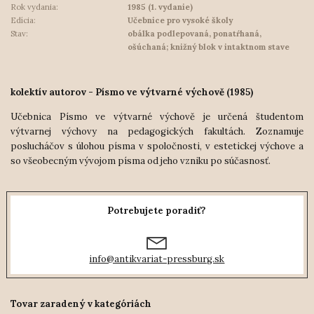
Rok vydania:
1985 (1. vydanie)
Edícia:
Učebnice pro vysoké školy
Stav:
obálka podlepovaná, ponatŕhaná,
ošúchaná; knižný blok v intaktnom stave
kolektív autorov - Písmo ve výtvarné výchově (1985)
Učebnica Písmo ve výtvarné výchově je určená študentom
výtvarnej výchovy na pedagogických fakultách. Zoznamuje
poslucháčov s úlohou písma v spoločnosti, v estetickej výchove a
so všeobecným vývojom písma od jeho vzniku po súčasnosť.
Potrebujete poradiť?
info@antikvariat-pressburg.sk
Tovar zaradený v kategóriách