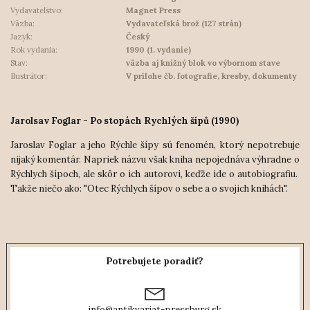
Vydavateľstvo:
Magnet Press
Väzba:
Vydavateľská brož (127 strán)
Jazyk:
Český
Rok vydania:
1990 (1. vydanie)
Stav:
väzba aj knižný blok vo výbornom stave
Ilustrátor:
V prílohe čb. fotografie, kresby, dokumenty
Jarolsav Foglar - Po stopách Rychlých šípů (1990)
Jaroslav Foglar a jeho Rýchle šípy sú fenomén, ktorý nepotrebuje
nijaký komentár. Napriek názvu však kniha nepojednáva výhradne o
Rýchlych šípoch, ale skôr o ich autorovi, keďže ide o autobiografiu.
Takže niečo ako: "Otec Rýchlych šípov o sebe a o svojich knihách".
Potrebujete poradiť?
info@antikvariat-pressburg.sk