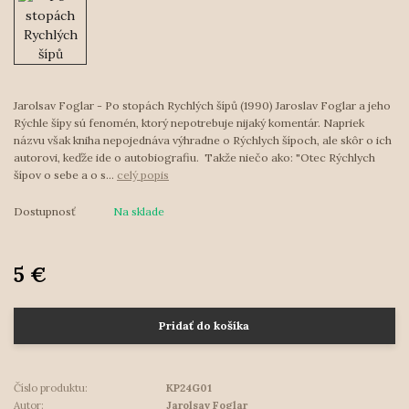
Jarolsav Foglar - Po stopách Rychlých šípů (1990) Jaroslav Foglar a jeho
Rýchle šípy sú fenomén, ktorý nepotrebuje nijaký komentár. Napriek
názvu však kniha nepojednáva výhradne o Rýchlych šípoch, ale skôr o ich
autorovi, keďže ide o autobiografiu. Takže niečo ako: "Otec Rýchlych
šípov o sebe a o s...
celý popis
Dostupnosť
Na sklade
5 €
Pridať do košíka
Číslo produktu:
KP24G01
Autor:
Jarolsav Foglar