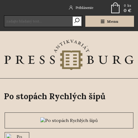
0
ks
Prihlásenie
0 €
Menu
Po stopách Rychlých šípů