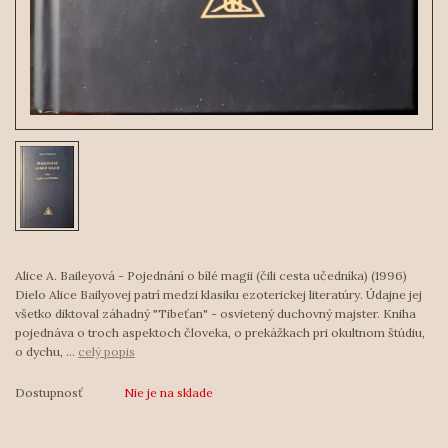
Alice A. Baileyová - Pojednání o bílé magii (čili cesta učedníka) (1996)
Dielo Alice Bailyovej patrí medzi klasiku ezoterickej literatúry. Údajne jej
všetko diktoval záhadný "Tibeťan" - osvietený duchovný majster. Kniha
pojednáva o troch aspektoch človeka, o prekážkach pri okultnom štúdiu,
o dychu, ...
celý popis
Dostupnosť
Nie je na sklade