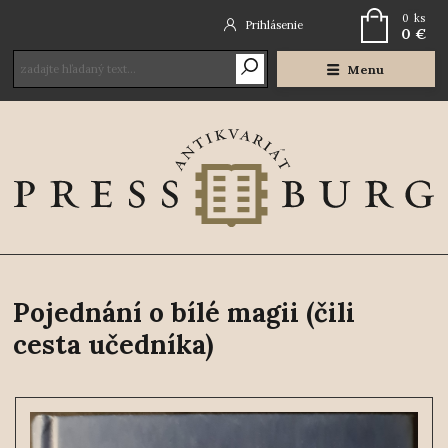
0
ks
Prihlásenie
0 €
Menu
Pojednání o bílé magii (čili
cesta učedníka)