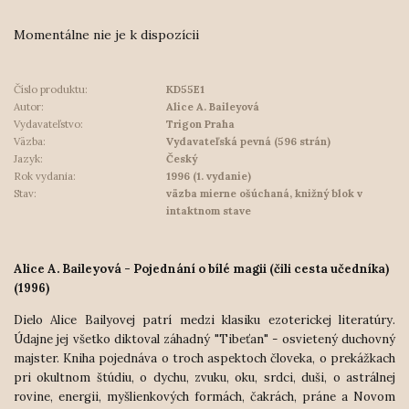
Momentálne nie je k dispozícii
Číslo produktu:
KD55E1
Autor:
Alice A. Baileyová
Vydavateľstvo:
Trigon Praha
Väzba:
Vydavateľská pevná (596 strán)
Jazyk:
Český
Rok vydania:
1996 (1. vydanie)
Stav:
väzba mierne ošúchaná, knižný blok v
intaktnom stave
Alice A. Baileyová - Pojednání o bílé magii (čili cesta učedníka)
(1996)
Dielo Alice Bailyovej patrí medzi klasiku ezoterickej literatúry.
Údajne jej všetko diktoval záhadný "Tibeťan" - osvietený duchovný
majster. Kniha pojednáva o troch aspektoch človeka, o prekážkach
pri okultnom štúdiu, o dychu, zvuku, oku, srdci, duši, o astrálnej
rovine, energii, myšlienkových formách, čakrách, práne a Novom