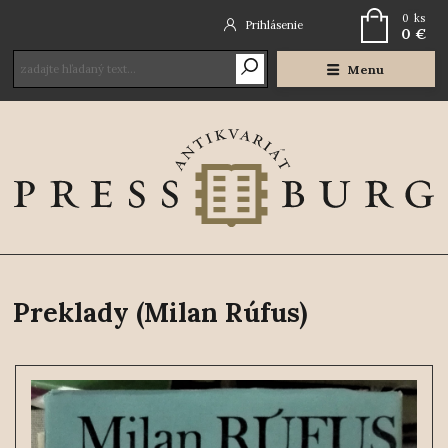
0
ks
Prihlásenie
0 €
Menu
Preklady (Milan Rúfus)