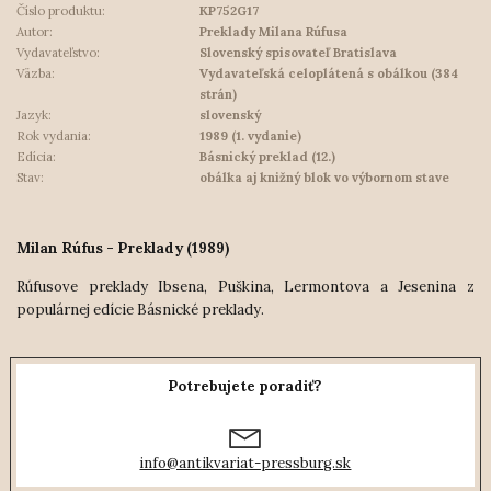
Číslo produktu:
KP752G17
Autor:
Preklady Milana Rúfusa
Vydavateľstvo:
Slovenský spisovateľ Bratislava
Väzba:
Vydavateľská celoplátená s obálkou (384
strán)
Jazyk:
slovenský
Rok vydania:
1989 (1. vydanie)
Edícia:
Básnický preklad (12.)
Stav:
obálka aj knižný blok vo výbornom stave
Milan Rúfus - Preklady (1989)
Rúfusove preklady Ibsena, Puškina, Lermontova a Jesenina z
populárnej edície Básnické preklady.
Potrebujete poradiť?
info@antikvariat-pressburg.sk