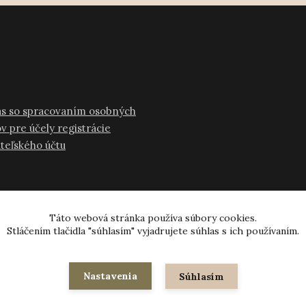
as so spracovaním osobných
v pre účely registrácie
ateľského účtu
Táto webová stránka používa súbory cookies.
Stláčením tlačidla "súhlasím" vyjadrujete súhlas s ich používaním.
© 2024-2026 všetky práva vyhradené
Nastavenia
Súhlasím
Vytvorené na
Eshop-rychlo.sk