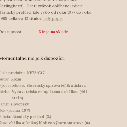
Ferlinghetti). Tretí zväzok obľúbenej edície
Básnický preklad, kde vyšlo od roku 1977 do roku
1989 celkovo 12 titulov.
celý popis
Dostupnosť
Nie je na sklade
Momentálne nie je k dispozícii
Číslo produktu:
KP721G17
Autor:
Rôzni
Vydavateľstvo:
Slovenský spisovateľ Bratislava
Väzba:
Vydavateľská celoplátená s obálkou (464
strán)
Jazyk:
slovenský
Rok vydania:
1979
Edícia:
Básnický preklad (3.)
Stav:
obálka aj knižný blok vo výbornom stave (na