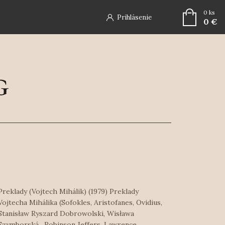
0
ks
Prihlásenie
0 €
Preklady (Vojtech Mihálik) (1979) Preklady
Vojtecha Mihálika (Sofokles, Aristofanes, Ovidius,
Stanisław Ryszard Dobrowolski, Wisława
Szymborská, Robinson Jeffers, Lawrence