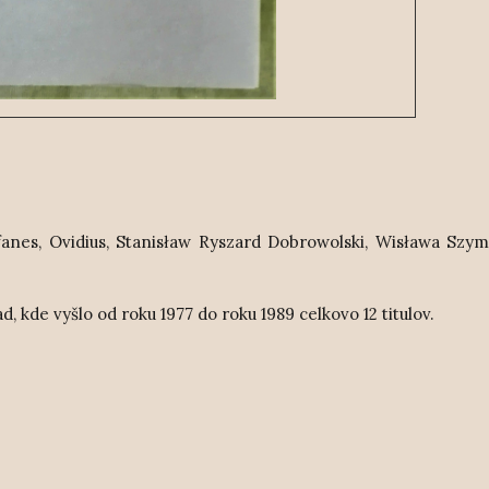
ofanes, Ovidius, Stanisław Ryszard Dobrowolski, Wisława Szy
d, kde vyšlo
od roku 1977 do roku 1989 celkovo 12 titulov.