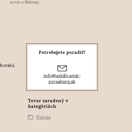
oreze s fľakom)
Potrebujete poradiť?
mborská,
info@antikvariat-
pressburg.sk
Tovar zaradený v
kategóriách
Poézia