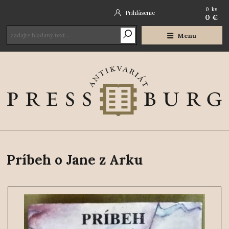
0
ks
Prihlásenie
0 €
Menu
Príbeh o Jane z Arku