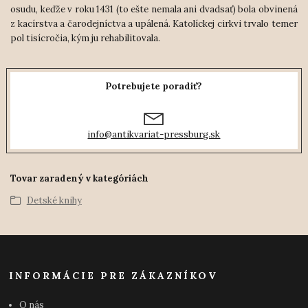
osudu, keďže v roku 1431 (to ešte nemala ani dvadsať) bola obvinená
z kacírstva a čarodejníctva a upálená. Katolíckej cirkvi trvalo temer
pol tisícročia, kým ju rehabilitovala.
Potrebujete poradiť?
info@antikvariat-pressburg.sk
Tovar zaradený v kategóriách
Detské knihy
INFORMÁCIE PRE ZÁKAZNÍKOV
O nás