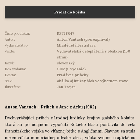
Pridať do košíka
Číslo produktu:
KP738G17
Autor:
Anton Vantuch (prerozprával)
Vydavateľstvo:
Mladé letá Bratislava
Väzba:
Vydavateľská celoplátená s obálkou (150
strán)
Jazyk:
slovenský
Rok vydania:
1982 (1. vydanie)
Edícia:
Pradávne príbehy
Stav:
obálka aj knižný blok vo výbornom stave
Ilustrátor:
Ján Trojan
Anton Vantuch - Príbeh o Jane z Arku (1982)
Dychvyrážajúci príbeh národnej hrdinky krajiny galského kohúta,
ktorá sa po údajnom vypočutí Božieho hlasu postavila do čela
francúzskeho vojska vo víťaznej bitke s Angličanmi. Slávnou sa stala
nielen vďaka mimoriadnej odvahe, ale aj vďaka svojmu tragickému