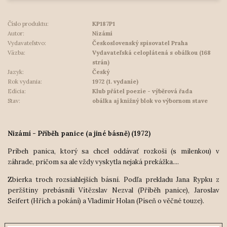
Číslo produktu:
KP187P1
Autor:
Nizámí
Vydavateľstvo:
Československý spisovatel Praha
Väzba:
Vydavateľská celoplátená s obálkou (168
strán)
Jazyk:
Český
Rok vydania:
1972 (1. vydanie)
Edícia:
Klub přátel poezie - výběrová řada
Stav:
obálka aj knižný blok vo výbornom stave
Nizámí - Příběh panice (a jiné básně) (1972)
Príbeh panica, ktorý sa chcel oddávať rozkoši (s milenkou) v
záhrade, pričom sa ale vždy vyskytla nejaká prekážka....
Zbierka troch rozsiahlejších básní. Podľa prekladu Jana Rypku z
peržštiny prebásnili Vítězslav Nezval (Příběh panice), Jaroslav
Seifert (Hřích a pokání) a Vladimír Holan (Píseň o věčné touze).