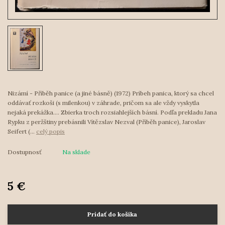
Nizámí - Příběh panice (a jiné básně) (1972) Príbeh panica, ktorý sa chcel
oddávať rozkoši (s milenkou) v záhrade, pričom sa ale vždy vyskytla
nejaká prekážka.... Zbierka troch rozsiahlejších básní. Podľa prekladu Jana
Rypku z peržštiny prebásnili Vítězslav Nezval (Příběh panice), Jaroslav
Seifert (...
celý popis
Dostupnosť
Na sklade
5 €
Pridať do košíka