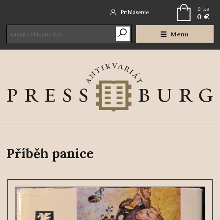
0
ks
Prihlásenie
0 €
Menu
Příběh panice