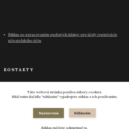
Súhlas so spracovaním osobných údajov pre účely registrácie
užívateľského účtu
KONTAKTY
info@antikvariat-pressburg.sk
Táto webová stránka používa súbory cookies.
Stláčením tlačidla "súhlasím" vyjadrujete súhlas s ich používaním.
Nastavenia
Súhlasím
© 2024-2026 všetky práva vyhradené
Súhlas môžete odmietnuť
tu
.