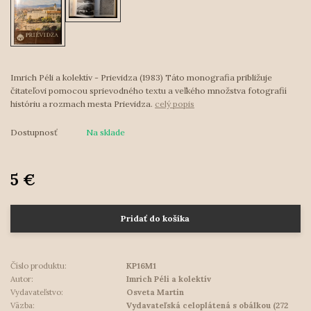
Imrich Péli a kolektív - Prievidza (1983) Táto monografia približuje
čitateľovi pomocou sprievodného textu a veľkého množstva fotografií
históriu a rozmach mesta Prievidza.
celý popis
Dostupnosť
Na sklade
5 €
Pridať do košíka
Číslo produktu:
KP16M1
Autor:
Imrich Péli a kolektív
Vydavateľstvo:
Osveta Martin
Väzba:
Vydavateľská celoplátená s obálkou (272