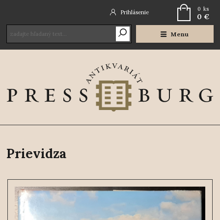
0
ks
Prihlásenie
0 €
Menu
Prievidza