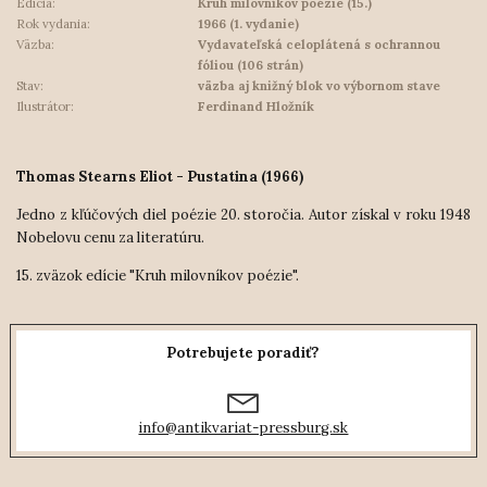
Edícia:
Kruh milovníkov poézie (15.)
Rok vydania:
1966 (1. vydanie)
Väzba:
Vydavateľská celoplátená s ochrannou
fóliou (106 strán)
Stav:
väzba aj knižný blok vo výbornom stave
Ilustrátor:
Ferdinand Hložník
Thomas Stearns Eliot - Pustatina (1966)
Jedno z kľúčových diel poézie 20. storočia. Autor získal v roku 1948
Nobelovu cenu za literatúru.
15. zväzok edície "Kruh milovníkov poézie".
Potrebujete poradiť?
info@antikvariat-pressburg.sk