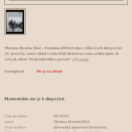
Thomas Stearns Eliot - Pustatina (1966) Jedno z kľúčových diel poézie
20. storočia. Autor získal v roku 1948 Nobelovu cenu za literatúru. 15.
zväzok edície "Kruh milovníkov poézie".
celý popis
Dostupnosť
Nie je na sklade
Momentálne nie je k dispozícii
Číslo produktu:
KP723G17
Autor:
Thomas Stearns Eliot
Vydavateľstvo:
Slovenský spisovateľ Bratislava