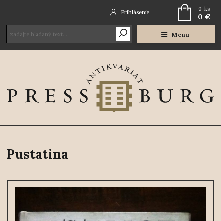
0
ks
Prihlásenie
0 €
Menu
Pustatina