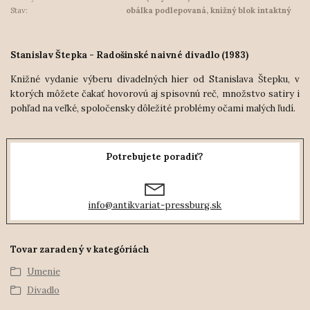
Stav:
obálka podlepovaná, knižný blok intaktný
Stanislav Štepka - Radošinské naivné divadlo (1983)
Knižné vydanie výberu divadelných hier od Stanislava Štepku, v
ktorých môžete čakať hovorovú aj spisovnú reč, množstvo satiry i
pohľad na veľké, spoločensky dôležité problémy očami malých ľudí.
Potrebujete poradiť?
info@antikvariat-pressburg.sk
Tovar zaradený v kategóriách
Umenie
Divadlo