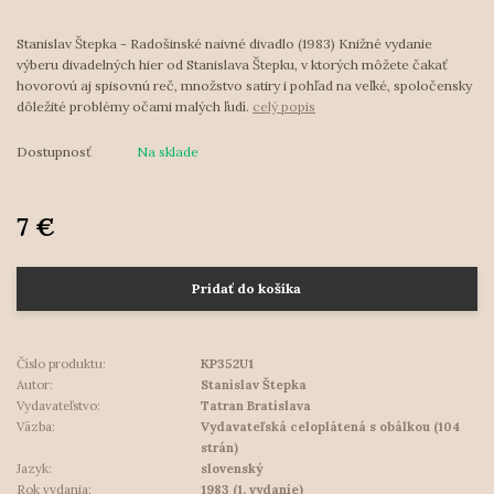
Stanislav Štepka - Radošinské naivné divadlo (1983) Knižné vydanie
výberu divadelných hier od Stanislava Štepku, v ktorých môžete čakať
hovorovú aj spisovnú reč, množstvo satiry i pohľad na veľké, spoločensky
dôležité problémy očami malých ľudí.
celý popis
Dostupnosť
Na sklade
7 €
Pridať do košíka
Číslo produktu:
KP352U1
Autor:
Stanislav Štepka
Vydavateľstvo:
Tatran Bratislava
Väzba:
Vydavateľská celoplátená s obálkou (104
strán)
Jazyk:
slovenský
Rok vydania:
1983 (1. vydanie)