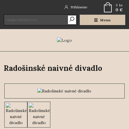
0
ks
Prihlásenie
0 €
Menu
Radošinské naivné divadlo