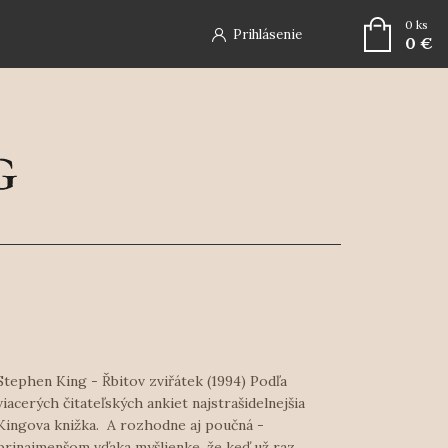
0
ks
Prihlásenie
0 €
Stephen King - Řbitov zviřátek (1994) Podľa
viacerých čitateľských ankiet najstrašidelnejšia
Kingova knižka. A rozhodne aj poučná -
prinajmenšom vďaka myšlienke, že keď už raz