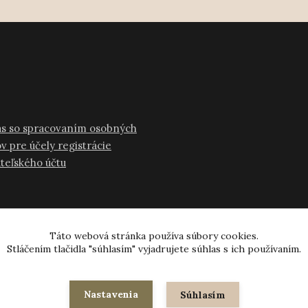
as so spracovaním osobných
v pre účely registrácie
ateľského účtu
Táto webová stránka používa súbory cookies.
Stláčením tlačidla "súhlasím" vyjadrujete súhlas s ich používaním.
© 2024-2026 všetky práva vyhradené
Nastavenia
Súhlasím