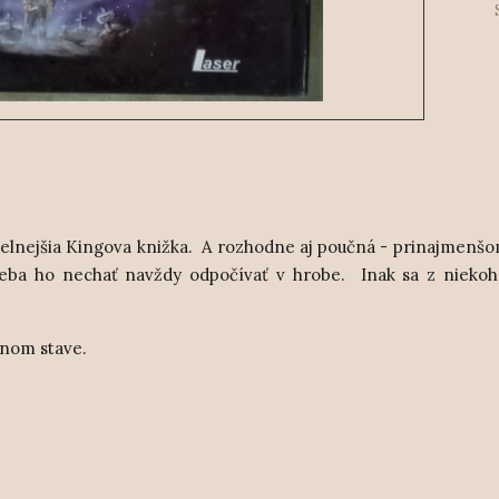
idelnejšia Kingova knižka. A rozhodne aj poučná - prinajmenš
reba ho nechať navždy odpočívať v hrobe. Inak sa z niekoh
rnom stave.