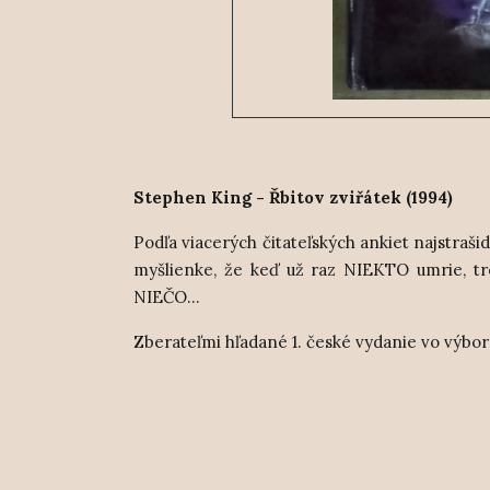
Stephen King - Řbitov zviřátek (1994)
Podľa viacerých čitateľských ankiet najstraš
myšlienke, že keď už raz NIEKTO umrie, t
NIEČO...
Zberateľmi hľadané 1. české vydanie vo výbo