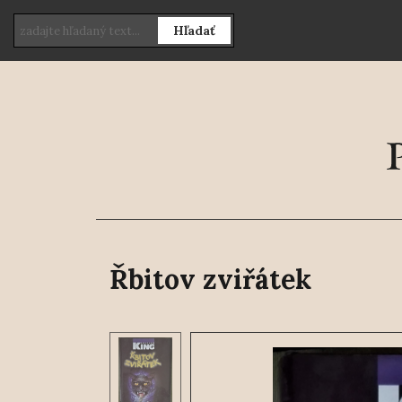
Hľadať
Řbitov zviřátek