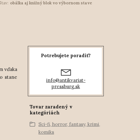
Stav:
obálka aj knižný blok vo výbornom stave
Potrebujete poradiť?
om vďaka
o stane
info@antikvariat-
pressburg.sk
Tovar zaradený v
kategóriách
Sci-fi, horror, fantasy, krimi,
komiks