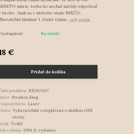
NIEKTO umrie, treba ho nechať navždy odpočívať
v hrobe. Inak sa z niekoho stane NIEČO...
Zberateľmi hľadané 1. české vydan...
celý popis
Dostupnosť
Na sklade
18 €
Pridať do košíka
Číslo produktu:
KP292G07
Autor:
Stephen King
Vydavateľstvo:
Laser
Väzba:
Vydavateľská celoplátená s obálkou (398
strán)
Jazyk:
Český
Rok vydania:
1994 (1. vydanie)