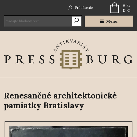
0
ks
Prihlásenie
0 €
Menu
Renesančné architektonické
pamiatky Bratislavy