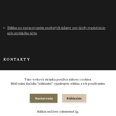
Súhlas so spracovaním osobných údajov pre účely registrácie
užívateľského účtu
KONTAKTY
info@antikvariat-pressburg.sk
Táto webová stránka používa súbory cookies.
Stláčením tlačidla "súhlasím" vyjadrujete súhlas s ich používaním.
Nastavenia
Súhlasím
© 2024-2026 všetky práva vyhradené
Súhlas môžete odmietnuť
tu
.
Vytvorené na
Eshop-rychlo.sk