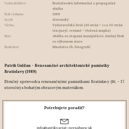
Vydavateľstvo:
Bratislavská informačná a propagačná
služba
Rok vydania:
1989
Jazyk:
slovenský
Väzba:
Vydavateľská brož (49 strán + cca 30 strán
viacjazyč. resumé + vložená mapka)
Stav:
obálka so stopami manipulácie, knižný blok
vo výbornom stave
Ilustrátor:
Množstvo čb. fotografií
Patrik Guldan - Renesančné architektonické pamiatky
Bratislavy (1989)
Stručný sprievodca renesančnými pamiatkami Bratislavy (16. - 17.
storočie) s bohatým obrazovým materiálom.
Potrebujete poradiť?
info@antikvariat-pressburg.sk