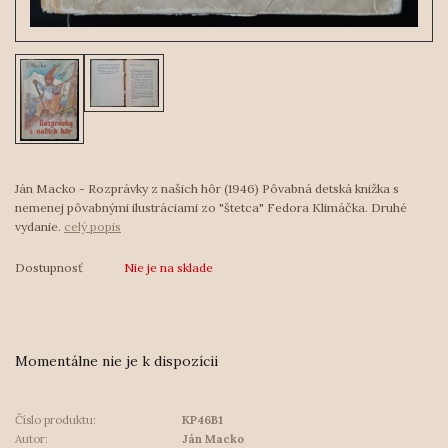
Ján Macko - Rozprávky z našich hôr (1946) Pôvabná detská knižka s
nemenej pôvabnými ilustráciami zo "štetca" Fedora Klimáčka. Druhé
vydanie.
celý popis
Dostupnosť
Nie je na sklade
Momentálne nie je k dispozícii
Číslo produktu:
KP46B1
Autor:
Ján Macko