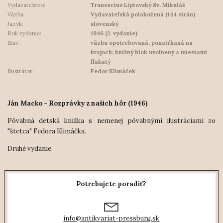
Vydavateľstvo:
Tranoscius Liptovský Sv. Mikuláš
Väzba:
Vydavateľská polokožená (144 strán)
Jazyk:
slovenský
Rok vydania:
1946 (2. vydanie)
Stav:
väzba opotrebovaná, ponatŕhaná na
krajoch; knižný blok uvoľnený a miestami
fľakatý
Ilustrátor:
Fedor Klimáček
Ján Macko - Rozprávky z našich hôr (1946)
Pôvabná detská knižka s nemenej pôvabnými ilustráciami zo
"štetca" Fedora Klimáčka.
Druhé vydanie.
Potrebujete poradiť?
info@antikvariat-pressburg.sk