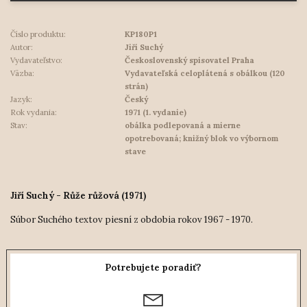
Číslo produktu:
KP180P1
Autor:
Jiří Suchý
Vydavateľstvo:
Československý spisovatel Praha
Väzba:
Vydavateľská celoplátená s obálkou (120
strán)
Jazyk:
Český
Rok vydania:
1971 (1. vydanie)
Stav:
obálka podlepovaná a mierne
opotrebovaná; knižný blok vo výbornom
stave
Jiří Suchý - Růže růžová (1971)
Súbor Suchého textov piesní z obdobia rokov 1967 - 1970.
Potrebujete poradiť?