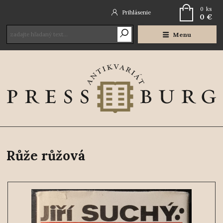
0
ks
Prihlásenie
0 €
Menu
Růže růžová