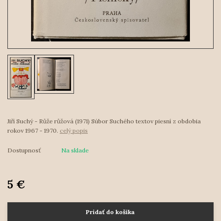
Jiří Suchý - Růže růžová (1971) Súbor Suchého textov piesní z obdobia
rokov 1967 - 1970.
celý popis
Dostupnosť
Na sklade
5 €
Pridať do košíka