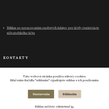
Súhlas so spracovaním osobných údajov pre účely registrácie
užívateľského účtu
KONTAKTY
info@antikvariat-pressburg.sk
Táto webová stránka používa súbory cookies.
Stláčením tlačidla "súhlasím" vyjadrujete súhlas s ich používaním.
Nastavenia
Súhlasím
© 2024-2026 všetky práva vyhradené
Súhlas môžete odmietnuť
tu
.
Vytvorené na
Eshop-rychlo.sk