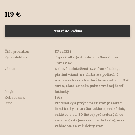
119 €
Pridať do košíka
Číslo produktu:
KP447BE1
Vydavateľstvo:
Typis Collegii Academici Societ. Jesu,
Tyrnaviae
Väzba:
Dobová celokožená, tzv. francúzska, s
piatimi väzmi, na chrbáte v poliach 6
ozdobných razieb s florálnym motívom, 376
strán, zlatá oriezka (mimo vrchnej časti)
Jazyk:
latinský
Rok vydania:
1765
Stav:
Predsádky a prvých pár listov (v zadnej
časti knihy sa to týka takisto predsádok,
vakátov a asi 30 listov) poškodených vo
vrchnej časti (nezasahuje do textu), inak
vzhľadom na vek dobrý stav