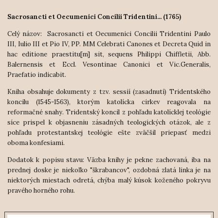
Sacrosancti et Oecumenici Concilii Tridentini... (1765)
Celý názov:
Sacrosancti et Oecumenici Concilii Tridentini Paulo
III, Iulio III et Pio IV, PP. MM
Celebrati Canones et Decreta Quid in
hac editione praestitu[m] sit, sequens Philippi Chiffletii, Abb.
Balernensis et Eccl. Vesontinae Canonici et Vic.Generalis,
Praefatio indicabit.
Kniha obsahuje dokumenty z tzv. sessií (zasadnutí) Tridentského
koncilu (1545-1563), ktorým katolícka cirkev reagovala na
reformačné snahy. Tridentský koncil z pohľadu katolícklej teológie
síce prispel k objasneniu zásadných teologických otázok, ale z
pohľadu protestantskej teológie
ešte zväčšil priepasť medzi
oboma konfesiami.
Dodatok k popisu stavu: Väzba knihy je pekne zachovaná, iba na
prednej doske je niekoľko "škrabancov", ozdobná zlatá linka je na
niektorých miestach odretá, chýba malý kúsok koženého pokryvu
pravého horného rohu.