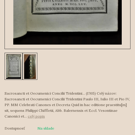
Sacrosancti et Oecumenici Concilii Tridentini... (1765) Celý názov:
Sacrosancti et Oecumenici Concilii Tridentini Paulo III, Iulio III et Pio IV,
PP. MM Celebrati Canones et Decreta Quid in hac editione praestitu[m]
sit, sequens Philippi Chiffletii, Abb. Balernensis et Eccl. Vesontinae
Canonici et...
celý popis
Dostupnosť
Na sklade