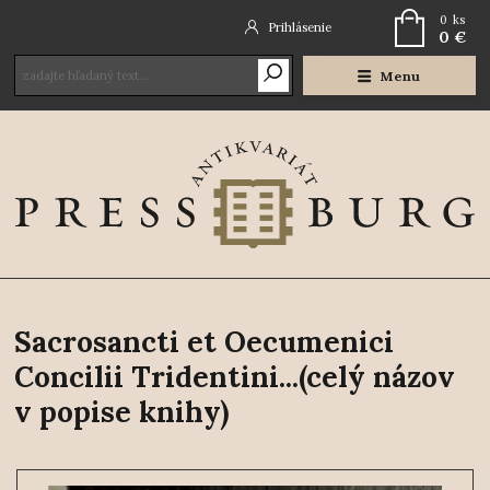
0
ks
Prihlásenie
0 €
Menu
Sacrosancti et Oecumenici
Concilii Tridentini...(celý názov
v popise knihy)