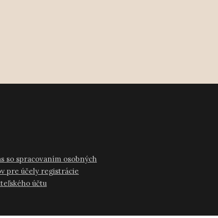
as so spracovaním osobných
v pre účely registrácie
ateľského účtu