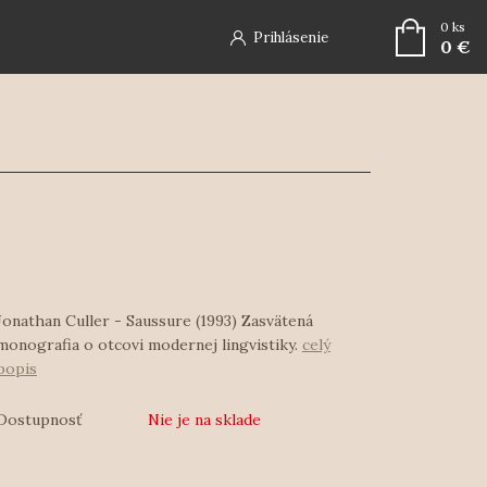
0
ks
Prihlásenie
0 €
Jonathan Culler - Saussure (1993) Zasvätená
monografia o otcovi modernej lingvistiky.
celý
popis
Dostupnosť
Nie je na sklade