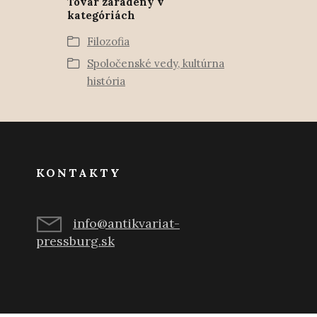
Tovar zaradený v
kategóriách
Filozofia
Spoločenské vedy, kultúrna
história
KONTAKTY
info@antikvariat-
pressburg.sk