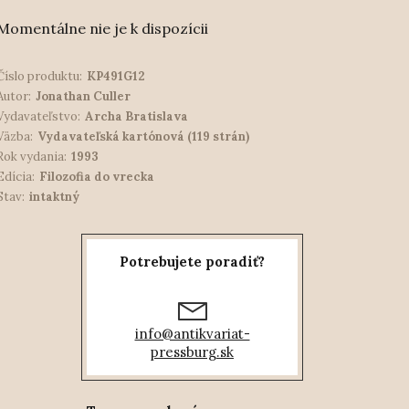
Momentálne nie je k dispozícii
Číslo produktu:
KP491G12
Autor:
Jonathan Culler
Vydavateľstvo:
Archa Bratislava
Väzba:
Vydavateľská kartónová (119 strán)
Rok vydania:
1993
Edícia:
Filozofia do vrecka
Stav:
intaktný
Potrebujete poradiť?
info@antikvariat-
pressburg.sk