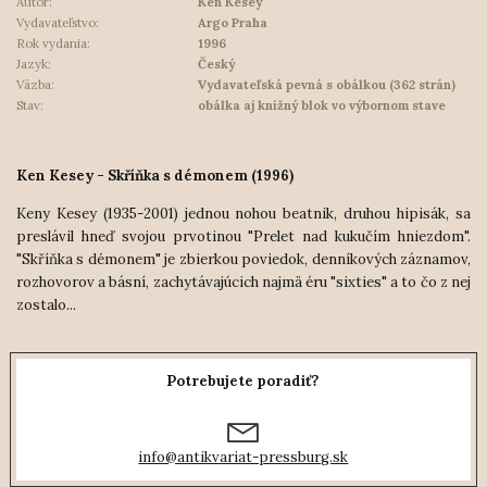
Autor:
Ken Kesey
Vydavateľstvo:
Argo Praha
Rok vydania:
1996
Jazyk:
Český
Väzba:
Vydavateľská pevná s obálkou (362 strán)
Stav:
obálka aj knižný blok vo výbornom stave
Ken Kesey - Skříňka s démonem (1996)
Keny Kesey (1935-2001) jednou nohou beatnik, druhou hipisák, sa
preslávil hneď svojou prvotinou "Prelet nad kukučím hniezdom".
"Skříňka s démonem" je zbierkou poviedok, denníkových záznamov,
rozhovorov a básní, zachytávajúcich najmä éru "sixties" a to čo z nej
zostalo...
Potrebujete poradiť?
info@antikvariat-pressburg.sk