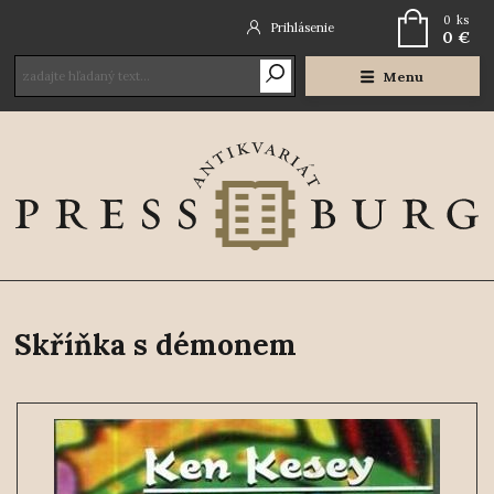
0
ks
Prihlásenie
0 €
Menu
Skříňka s démonem