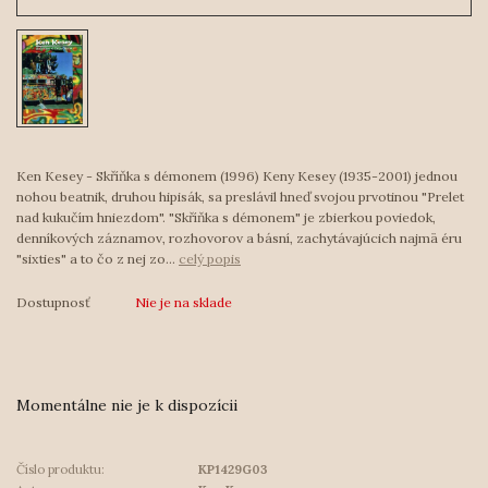
Ken Kesey - Skříňka s démonem (1996) Keny Kesey (1935-2001) jednou
nohou beatnik, druhou hipisák, sa preslávil hneď svojou prvotinou "Prelet
nad kukučím hniezdom". "Skříňka s démonem" je zbierkou poviedok,
denníkových záznamov, rozhovorov a básní, zachytávajúcich najmä éru
"sixties" a to čo z nej zo...
celý popis
Dostupnosť
Nie je na sklade
Momentálne nie je k dispozícii
Číslo produktu:
KP1429G03