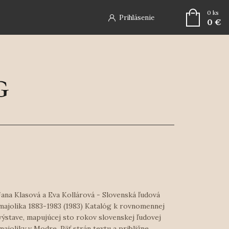
0
ks
Prihlásenie
0 €
Jana Klasová a Eva Kollárová - Slovenská ľudová
majolika 1883-1983 (1983) Katalóg k rovnomennej
výstave, mapujúcej sto rokov slovenskej ľudovej
majoliky v Modre. Päť strán textu a približne