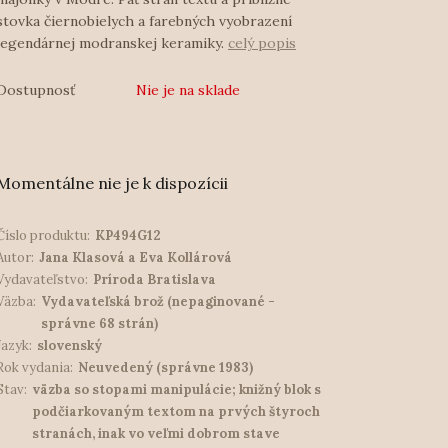
stovka čiernobielych a farebných vyobrazení
legendárnej modranskej keramiky.
celý popis
Dostupnosť
Nie je na sklade
Momentálne nie je k dispozícii
Číslo produktu:
KP494G12
Autor:
Jana Klasová a Eva Kollárová
Vydavateľstvo:
Príroda Bratislava
Väzba:
Vydavateľská brož (nepaginované -
správne 68 strán)
Jazyk:
slovenský
Rok vydania:
Neuvedený (správne 1983)
Stav:
väzba so stopami manipulácie; knižný blok s
podčiarkovaným textom na prvých štyroch
stranách, inak vo veľmi dobrom stave