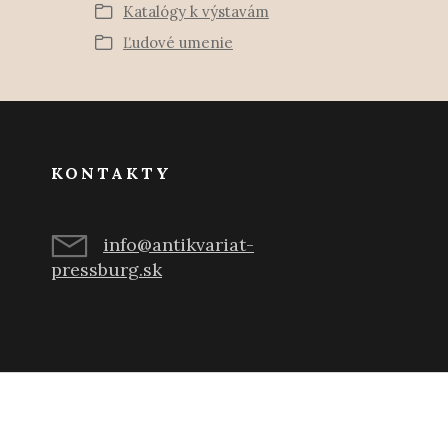
Katalógy k výstavám
Ľudové umenie
KONTAKTY
info@antikvariat-
pressburg.sk