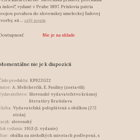
a úsloví", vydané v Prahe 1897. Príslovia patria
svojou povahou do slovenskej umeleckej ľudovej
tvorby, sú ...
celý popis
Dostupnosť
Nie je na sklade
Momentálne nie je k dispozícii
Číslo produktu:
KP922G22
Autor:
A. Melicherčík, E. Paulíny (zostavili)
Vydavateľstvo:
Slovenské vydavateľstvo krásnej
literatúry Bratislava
Väzba:
Vydavateľská poloplátená s obálkou (272
strán)
Jazyk:
slovenský
Rok vydania:
1953 (1. vydanie)
Stav:
obálka na niekoľkých miestach podlepená, s