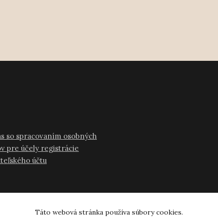
as so spracovaním osobných
v pre účely registrácie
ateľského účtu
Táto webová stránka používa súbory cookies.