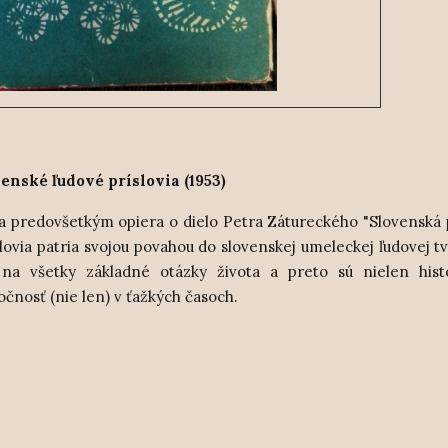
enské ľudové príslovia (1953)
a predovšetkým opiera o dielo Petra Zátureckého "Slovenská p
slovia patria svojou povahou do slovenskej umeleckej ľudovej tv
na všetky základné otázky života a preto sú nielen hist
čnosť (nie len) v ťažkých časoch.