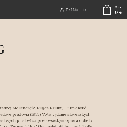
0
ks
Prihlásenie
0 €
Andrej Melicherčík, Eugen Pauliny - Slovenské
ľudové príslovia (1953) Toto vydanie slovenských
ľudových prísloví sa predovšetkým opiera o dielo
Petra Zátureckého "Slovenská přísloví, pořekadla