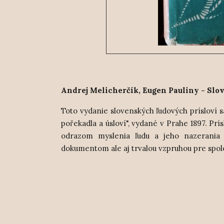
Andrej Melicherčík, Eugen Pauliny - Slov
Toto vydanie slovenských ľudových prísloví s
pořekadla a úsloví", vydané v Prahe 1897. Prí
odrazom myslenia ľudu a jeho nazerania 
dokumentom ale aj trvalou vzpruhou pre spolo