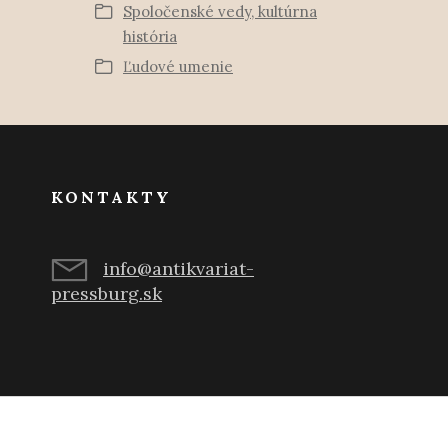
Spoločenské vedy, kultúrna
história
Ľudové umenie
KONTAKTY
info@antikvariat-
pressburg.sk