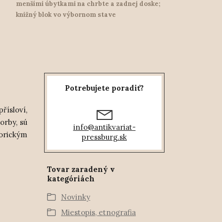
menšími úbytkami na chrbte a zadnej doske;
knižný blok vo výbornom stave
Potrebujete poradiť?
řísloví,
orby, sú
info@antikvariat-
orickým
pressburg.sk
Tovar zaradený v
kategóriách
Novinky
Miestopis, etnografia