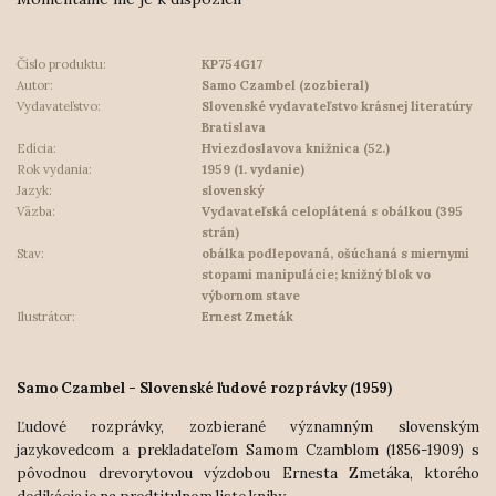
Číslo produktu:
KP754G17
Autor:
Samo Czambel (zozbieral)
Vydavateľstvo:
Slovenské vydavateľstvo krásnej literatúry
Bratislava
Edícia:
Hviezdoslavova knižnica (52.)
Rok vydania:
1959 (1. vydanie)
Jazyk:
slovenský
Väzba:
Vydavateľská celoplátená s obálkou (395
strán)
Stav:
obálka podlepovaná, ošúchaná s miernymi
stopami manipulácie; knižný blok vo
výbornom stave
Ilustrátor:
Ernest Zmeták
Samo Czambel - Slovenské ľudové rozprávky (1959)
Ľudové rozprávky, zozbierané významným slovenským
jazykovedcom a prekladateľom Samom Czamblom (1856-1909) s
pôvodnou drevorytovou výzdobou Ernesta Zmetáka, ktorého