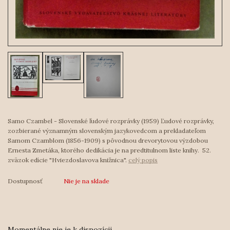
Samo Czambel - Slovenské ľudové rozprávky (1959) Ľudové rozprávky,
zozbierané významným slovenským jazykovedcom a prekladateľom
Samom Czamblom (1856-1909) s pôvodnou drevorytovou výzdobou
Ernesta Zmetáka, ktorého dedikácia je na predtitulnom liste knihy. 52.
zväzok edície "Hviezdoslavova knižnica".
celý popis
Dostupnosť
Nie je na sklade
Momentálne nie je k dispozícii