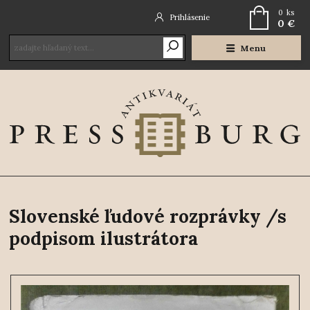
0
ks
Prihlásenie
0 €
Menu
Slovenské ľudové rozprávky /s
podpisom ilustrátora