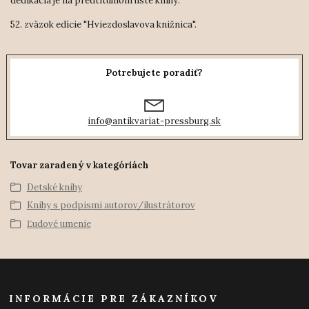
dedikácia je na predtitulnom liste knihy.
52. zväzok edície "Hviezdoslavova knižnica".
Potrebujete poradiť?
info@antikvariat-pressburg.sk
Tovar zaradený v kategóriách
Detské knihy
Knihy s podpismi autorov/ilustrátorov
Ľudové umenie
INFORMÁCIE PRE ZÁKAZNÍKOV