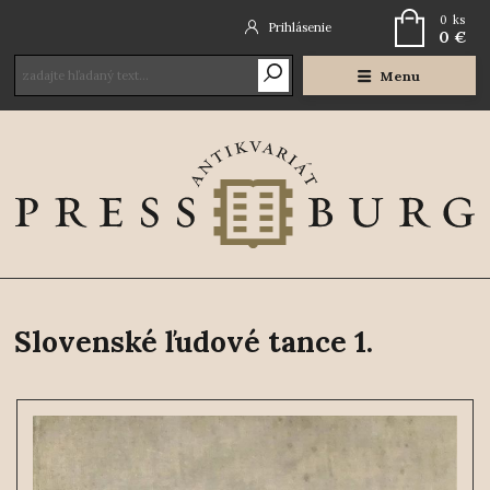
0
ks
Prihlásenie
0 €
Menu
Slovenské ľudové tance 1.