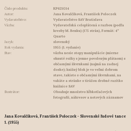
Číslo produktu:
KP621G14
Autor:
Jana Kovalčíková, František Poloczek
Vydavateľstvo:
Vydavateľstvo SAV Bratislava
Väzba:
Vydavateľská celoplátená s razbou (podľa
kresby M. Benku) (175 strán), Formát: 4°
Quarto
Jazyk:
slovenský
Rok vydania:
1955 (1. vydanie)
Stav:
väzba nesie stopy manipulácie (mierne
ohnuté rožky s jemne povoleným plátnom) s
občasnými škvrnkami (najmä na zadnej
doske); knižný blok je vo veľmi dobrom
stave, takisto s občasnými škvrnkami, na
vakáte a stránke s tirážou drobné razítko
knižnice SAV
Ilustrátor:
Obsahuje množstvo hĺbkotlačových
fotografií, nákresov a notových záznamov
Jana Kovalčíková, František Poloczek - Slovenské ľudové tance
1. (1955)