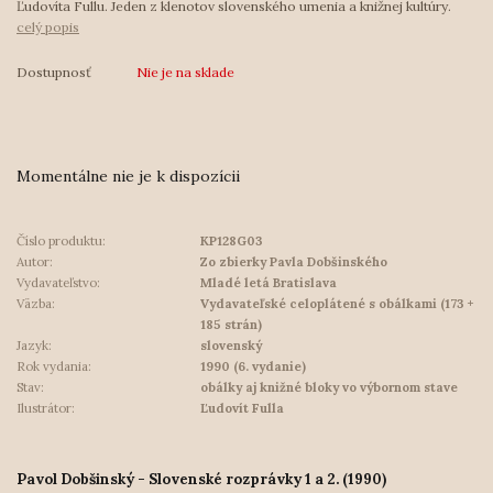
Ľudovíta Fullu. Jeden z klenotov slovenského umenia a knižnej kultúry.
celý popis
Dostupnosť
Nie je na sklade
Momentálne nie je k dispozícii
Číslo produktu:
KP128G03
Autor:
Zo zbierky Pavla Dobšinského
Vydavateľstvo:
Mladé letá Bratislava
Väzba:
Vydavateľské celoplátené s obálkami (173 +
185 strán)
Jazyk:
slovenský
Rok vydania:
1990 (6. vydanie)
Stav:
obálky aj knižné bloky vo výbornom stave
Ilustrátor:
Ľudovít Fulla
Pavol Dobšinský - Slovenské rozprávky 1 a 2. (1990)