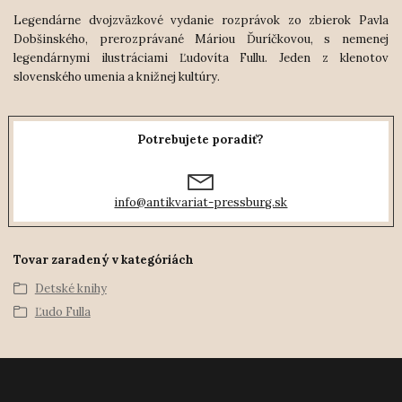
Legendárne dvojzväzkové vydanie rozprávok zo zbierok Pavla
Dobšinského, prerozprávané Máriou Ďuríčkovou, s nemenej
legendárnymi ilustráciami Ľudovíta Fullu. Jeden z klenotov
slovenského umenia a knižnej kultúry.
Potrebujete poradiť?
info@antikvariat-pressburg.sk
Tovar zaradený v kategóriách
Detské knihy
Ľudo Fulla