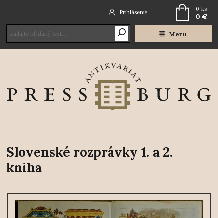
0
ks
Prihlásenie
0 €
Menu
Slovenské rozprávky 1. a 2.
kniha