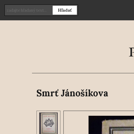
Hľadať
Smrť Jánošíkova