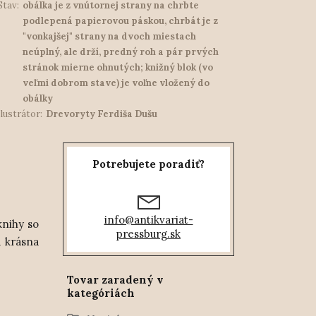
Stav:
obálka je z vnútornej strany na chrbte
podlepená papierovou páskou, chrbát je z
"vonkajšej" strany na dvoch miestach
neúplný, ale drží, predný roh a pár prvých
stránok mierne ohnutých; knižný blok (vo
veľmi dobrom stave) je voľne vložený do
obálky
Ilustrátor:
Drevoryty Ferdiša Dušu
Potrebujete poradiť?
info@antikvariat-
knihy so
pressburg.sk
á krásna
Tovar zaradený v
kategóriách