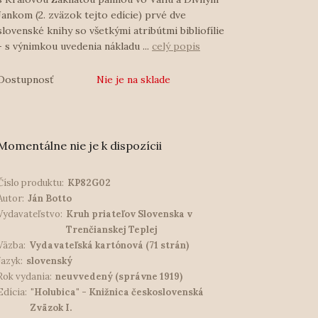
Jankom (2. zväzok tejto edície) prvé dve
slovenské knihy so všetkými atribútmi bibliofílie
- s výnimkou uvedenia nákladu ...
celý popis
Dostupnosť
Nie je na sklade
Momentálne nie je k dispozícii
Číslo produktu:
KP82G02
Autor:
Ján Botto
Vydavateľstvo:
Kruh priateľov Slovenska v
Trenčianskej Teplej
Väzba:
Vydavateľská kartónová (71 strán)
Jazyk:
slovenský
Rok vydania:
neuvvedený (správne 1919)
Edícia:
"Holubica" - Knižnica československá
Zväzok I.