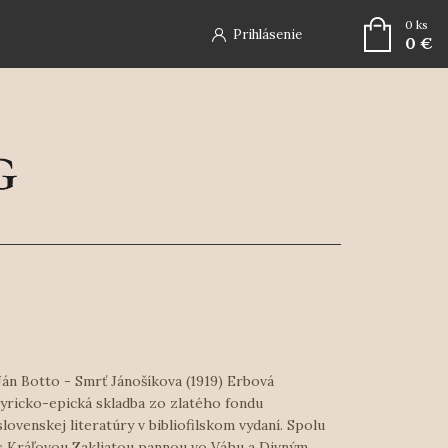
0
ks
Prihlásenie
0 €
Ján Botto - Smrť Jánošíkova (1919) Erbová
lyricko-epická skladba zo zlatého fondu
slovenskej literatúry v bibliofilskom vydaní. Spolu
s Kráľovou Zakliatou pannou vo Váhu a Divným