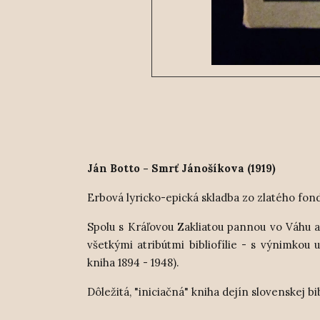
Ján Botto - Smrť Jánošíkova (1919)
Erbová lyricko-epická skladba zo zlatého fondu
Spolu s Kráľovou Zakliatou pannou vo Váhu a
všetkými atribútmi bibliofílie - s výnimkou 
kniha 1894 - 1948).
Dôležitá, "iniciačná" kniha dejín slovenskej bib