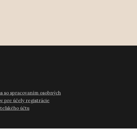
as so spracovaním osobných
v pre účely registrácie
ateľského účtu