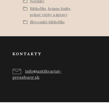
Novinky
Bibliofílie, krásne knihy,
pekné väzby a úpravy
Slovenské bibliofílie
KONTAKTY
info@antikvariat-
pressburg.sk