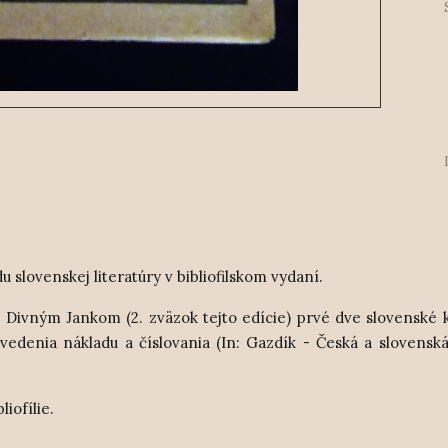
 slovenskej literatúry v bibliofilskom vydaní.
 Divným Jankom (2. zväzok tejto edície) prvé dve slovenské 
uvedenia nákladu a číslovania (In: Gazdík - Česká a slovensk
liofílie.