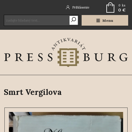
0
ks
Prihlásenie
0 €
Menu
Smrt Vergilova