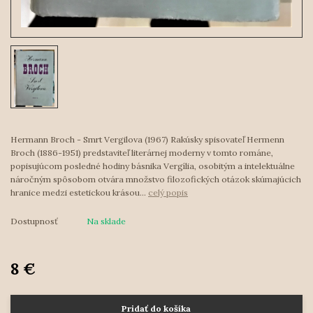
Hermann Broch - Smrt Vergilova (1967) Rakúsky spisovateľ Hermenn
Broch (1886-1951) predstaviteľ literárnej moderny v tomto románe,
popisujúcom posledné hodiny básnika Vergília, osobitým a intelektuálne
náročným spôsobom otvára množstvo filozofických otázok skúmajúcich
hranice medzi estetickou krásou...
celý popis
Dostupnosť
Na sklade
8 €
Pridať do košíka