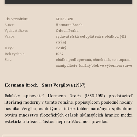
Číslo produktu:
KP832G20
Autor:
Hermann Broch
Vydavateľstvo:
Odeon Praha
Väzba:
vydavateľská celoplátená s obálkou (412
strán)
Jazyk:
Český
Rok vydania:
1967
Stav:
obálka podlepovaná, ošúchaná, so stopami
manipulácie; knižný blok vo výbornom stave
Hermann Broch - Smrt Vergilova (1967)
Rakúsky spisovateľ Hermenn Broch (1886-1951) predstaviteľ
literárnej moderny v tomto románe, popisujúcom posledné hodiny
básnika Vergília, osobitým a intelektuálne náročným spôsobom
otvára množstvo filozofických otázok skúmajúcich hranice medzi
estetickou krásou a čistou, neprikrášľovanou pravdou.