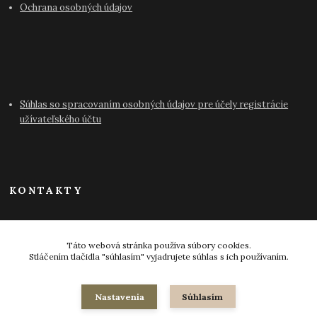
Ochrana osobných údajov
Súhlas so spracovaním osobných údajov pre účely registrácie
užívateľského účtu
KONTAKTY
info@antikvariat-pressburg.sk
Táto webová stránka používa súbory cookies.
Stláčením tlačidla "súhlasím" vyjadrujete súhlas s ich používaním.
Nastavenia
Súhlasím
© 2024-2026 všetky práva vyhradené