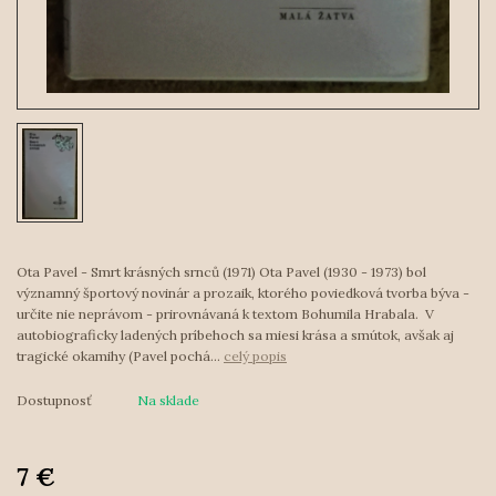
Ota Pavel - Smrt krásných srnců (1971) Ota Pavel (1930 - 1973) bol
významný športový novinár a prozaik, ktorého poviedková tvorba býva -
určite nie neprávom - prirovnávaná k textom Bohumila Hrabala. V
autobiograficky ladených príbehoch sa miesi krása a smútok, avšak aj
tragické okamihy (Pavel pochá...
celý popis
Dostupnosť
Na sklade
7 €