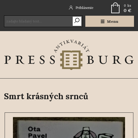
0
ks
Prihlásenie
0 €
Menu
Smrt krásných srnců