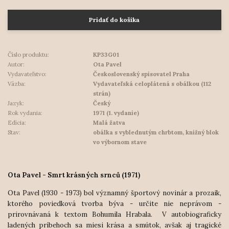
Pridať do košíka
Číslo produktu:
KP33G01
Autor:
Ota Pavel
Vydavateľstvo:
Československý spisovatel Praha
Väzba:
Vydavateľská celoplátená s obálkou (112
strán)
Jazyk:
Český
Rok vydania:
1971 (1. vydanie)
Edícia:
Malá žatva
Stav:
obálka s vyblednutým chrbtom, knižný blok
vo výbornom stave
Ota Pavel - Smrt krásných srnců (1971)
Ota Pavel (1930 - 1973) bol významný športový novinár a prozaik,
ktorého poviedková tvorba býva - určite nie neprávom -
prirovnávaná k textom Bohumila Hrabala. V autobiograficky
ladených príbehoch sa miesi krása a smútok, avšak aj tragické