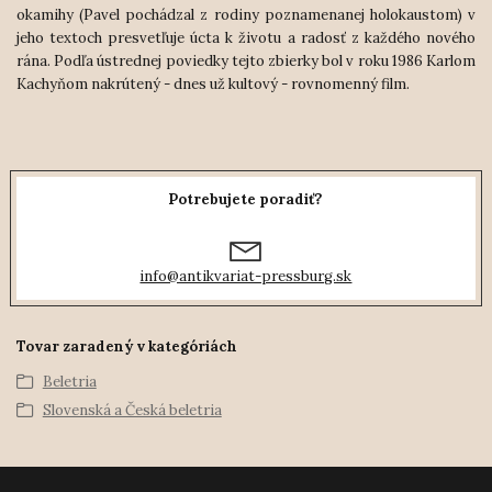
okamihy (Pavel pochádzal z rodiny poznamenanej holokaustom) v
jeho textoch presvetľuje úcta k životu a radosť z každého nového
rána. Podľa ústrednej poviedky tejto zbierky bol v roku 1986 Karlom
Kachyňom nakrútený - dnes už kultový - rovnomenný film.
Potrebujete poradiť?
info@antikvariat-pressburg.sk
Tovar zaradený v kategóriách
Beletria
Slovenská a Česká beletria