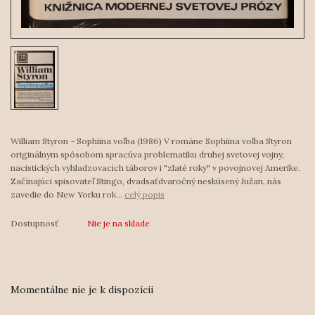
William Styron - Sophiina voľba (1986) V románe Sophiina voľba Styron
originálnym spôsobom spracúva problematiku druhej svetovej vojny,
nacistických vyhladzovacích táborov i "zlaté roky" v povojnovej Amerike.
Začínajúci spisovateľ Stingo, dvadsaťdvaročný neskúsený Južan, nás
zavedie do New Yorku rok...
celý popis
Dostupnosť
Nie je na sklade
Momentálne nie je k dispozícii