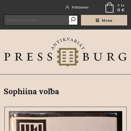
0
ks
Prihlásenie
0 €
Menu
Sophiina voľba