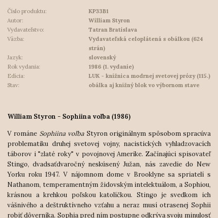
Číslo produktu:
KP33B1
Autor:
William Styron
Vydavateľstvo:
Tatran Bratislava
Väzba:
Vydavateľská celoplátená s obálkou (624
strán)
Jazyk:
slovenský
Rok vydania:
1986 (1. vydanie)
Edícia:
LUK - knižnica modrnej svetovej prózy (115.)
Stav:
obálka aj knižný blok vo výbornom stave
William Styron - Sophiina voľba (1986)
V románe
Sophiina voľba
Styron originálnym spôsobom spracúva
problematiku druhej svetovej vojny, nacistických vyhladzovacích
táborov i "zlaté roky" v povojnovej Amerike. Začínajúci spisovateľ
Stingo, dvadsaťdvaročný neskúsený Južan, nás zavedie do New
Yorku roku 1947. V nájomnom dome v Brooklyne sa spriatelí s
Nathanom, temperamentným židovským intelektuálom, a Sophiou,
krásnou a krehkou poľskou katolíčkou. Stingo je svedkom ich
vášnivého a deštruktívneho vzťahu a neraz musí otrasenej Sophii
robiť dôverníka. Sophia pred ním postupne odkrýva svoju minulosť