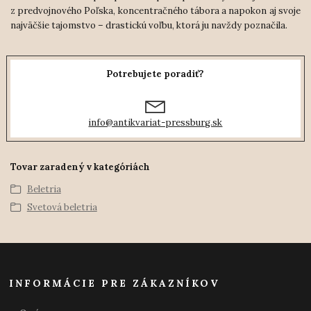
z predvojnového Poľska, koncentračného tábora a napokon aj svoje
najväčšie tajomstvo – drastickú voľbu, ktorá ju navždy poznačila.
Potrebujete poradiť?
info@antikvariat-pressburg.sk
Tovar zaradený v kategóriách
Beletria
Svetová beletria
INFORMÁCIE PRE ZÁKAZNÍKOV