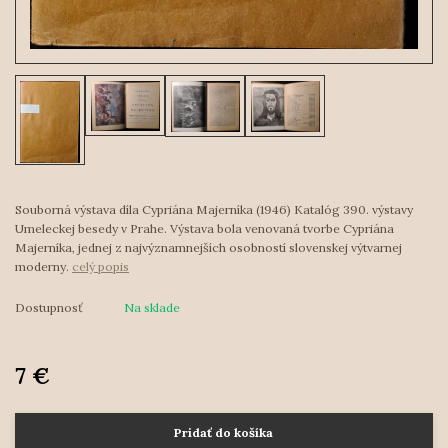
Souborná výstava díla Cypriána Majerníka (1946) Katalóg 390. výstavy
Umeleckej besedy v Prahe. Výstava bola venovaná tvorbe Cypriána
Majerníka, jednej z najvýznamnejších osobností slovenskej výtvarnej
moderny.
celý popis
Dostupnosť
Na sklade
7 €
Pridať do košíka