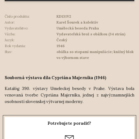
Číslo produktu:
KD131V2
Autor:
Karel Šourek a kolektív
Vydavateľstvo:
Umělecká beseda Praha
Väzba:
Vydavateľská brož s obálkou (34 strán)
Jazyk:
Český
Rok vydania:
1946
Stav:
obálka so stopami manipulácie; knižný blok
vo výbornom stave
Souborná výstava díla Cypriána Majerníka (1946)
Katalóg 390. výstavy Umeleckej besedy v Prahe. Výstava bola
venovaná tvorbe Cypriána Majerníka, jednej z najvýznamnejších
osobností slovenskej výtvarnej moderny.
Potrebujete poradiť?