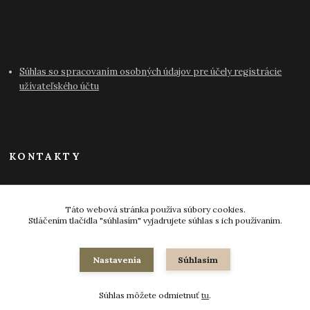
Súhlas so spracovaním osobných údajov pre účely registrácie
užívateľského účtu
KONTAKTY
info@antikvariat-pressburg.sk
Táto webová stránka používa súbory cookies.
Stláčením tlačidla "súhlasím" vyjadrujete súhlas s ich používaním.
Nastavenia
Súhlasím
© 2024-2026 všetky práva vyhradené
Súhlas môžete odmietnuť
tu
.
Vytvorené na
Eshop-rychlo.sk