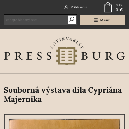
0
ks
Prihlásenie
0 €
Menu
Souborná výstava díla Cypriána
Majerníka