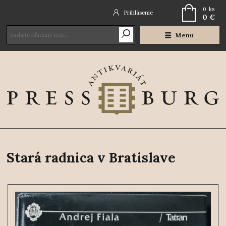
0
ks
Prihlásenie
0 €
Menu
Stará radnica v Bratislave