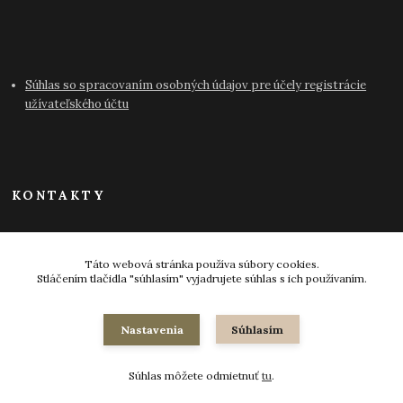
Súhlas so spracovaním osobných údajov pre účely registrácie
užívateľského účtu
KONTAKTY
info@antikvariat-pressburg.sk
Táto webová stránka používa súbory cookies.
Stláčením tlačidla "súhlasím" vyjadrujete súhlas s ich používaním.
Nastavenia
Súhlasím
© 2024-2026 všetky práva vyhradené
Súhlas môžete odmietnuť
tu
.
Vytvorené na
Eshop-rychlo.sk