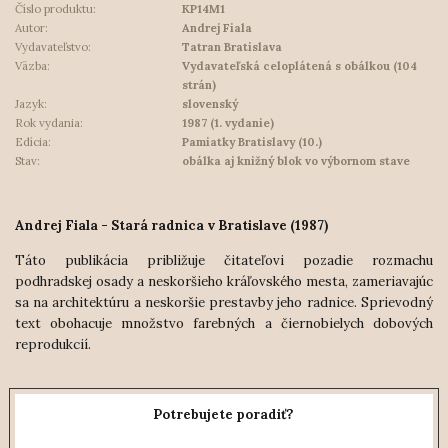
Číslo produktu:
KP14M1
Autor:
Andrej Fiala
Vydavateľstvo:
Tatran Bratislava
Väzba:
Vydavateľská celoplátená s obálkou (104
strán)
Jazyk:
slovenský
Rok vydania:
1987 (1. vydanie)
Edícia:
Pamiatky Bratislavy (10.)
Stav:
obálka aj knižný blok vo výbornom stave
Andrej Fiala - Stará radnica v Bratislave (1987)
Táto publikácia približuje čitateľovi pozadie rozmachu
podhradskej osady a neskoršieho kráľovského mesta, zameriavajúc
sa na architektúru a neskoršie prestavby jeho radnice. Sprievodný
text obohacuje množstvo farebných a čiernobielych dobových
reprodukcií.
Potrebujete poradiť?