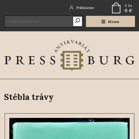
0
ks
Prihlásenie
0 €
Menu
Stébla trávy