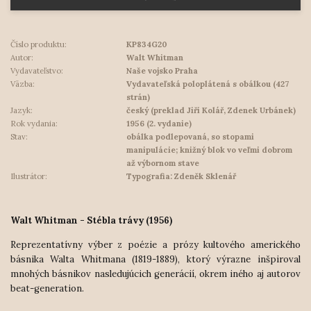
Číslo produktu:
KP834G20
Autor:
Walt Whitman
Vydavateľstvo:
Naše vojsko Praha
Väzba:
Vydavateľská poloplátená s obálkou (427
strán)
Jazyk:
český (preklad Jiří Kolář, Zdenek Urbánek)
Rok vydania:
1956 (2. vydanie)
Stav:
obálka podlepovaná, so stopami
manipulácie; knižný blok vo veľmi dobrom
až výbornom stave
Ilustrátor:
Typografia: Zdeněk Sklenář
Walt Whitman - Stébla trávy (1956)
Reprezentatívny výber z poézie a prózy kultového amerického
básnika Walta Whitmana (1819-1889), ktorý výrazne inšpiroval
mnohých básnikov nasledujúcich generácií, okrem iného aj autorov
beat-generation.