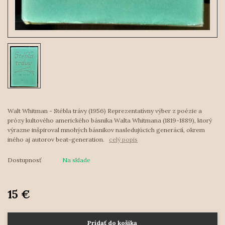
Walt Whitman - Stébla trávy (1956) Reprezentatívny výber z poézie a
prózy kultového amerického básnika Walta Whitmana (1819-1889), ktorý
výrazne inšpiroval mnohých básnikov nasledujúcich generácií, okrem
iného aj autorov beat-generation.
celý popis
Dostupnosť
Na sklade
15 €
Pridať do košíka