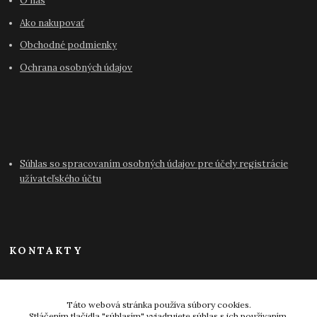
O nás
Ako nakupovať
Obchodné podmienky
Ochrana osobných údajov
Súhlas so spracovaním osobných údajov pre účely registrácie
užívateľského účtu
KONTAKTY
info@antikvariat-pressburg.sk
Táto webová stránka používa súbory cookies.
Stláčením tlačidla "súhlasím" vyjadrujete súhlas s ich používaním.