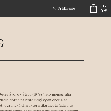
0
ks
Prihlásenie
0 €
Peter Švorc - Štrba (1979) Táto monografia
kladie dôraz na historický vývin obce a na
etnografickú charakteristiku života ľudu a to
predovšetkým na tri tematické okruhy: históriu,