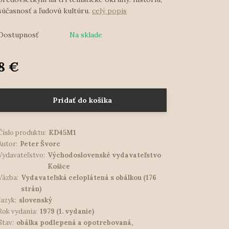
súčasnosť a ľudovú kultúru.
celý popis
Dostupnosť
Na sklade
8 €
Pridať do košíka
Číslo produktu:
KD45M1
Autor:
Peter Švorc
Vydavateľstvo:
Východoslovenské vydavateľstvo
Košice
Väzba:
Vydavateľská celoplátená s obálkou (176
strán)
Jazyk:
slovenský
Rok vydania:
1979 (1. vydanie)
Stav:
obálka podlepená a opotrebovaná,