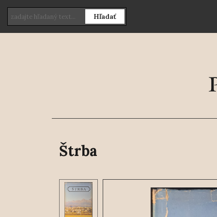
Hľadať
Štrba