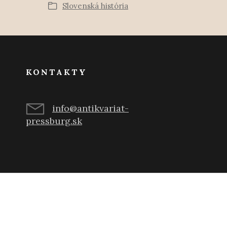
Slovenská história
KONTAKTY
info@antikvariat-
pressburg.sk