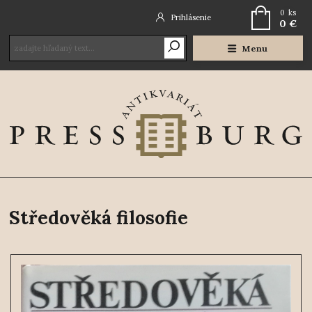
0
ks
Prihlásenie
0 €
Menu
Středověká filosofie