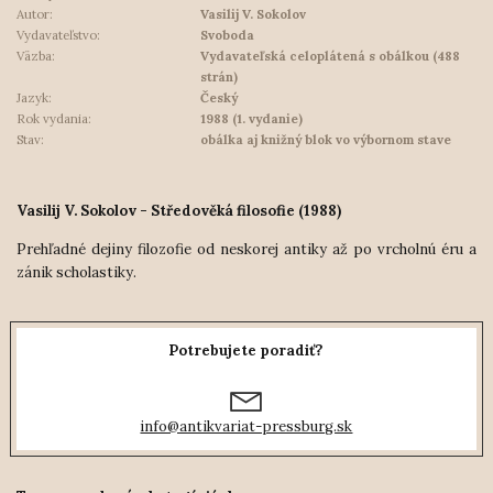
Autor:
Vasilij V. Sokolov
Vydavateľstvo:
Svoboda
Väzba:
Vydavateľská celoplátená s obálkou (488
strán)
Jazyk:
Český
Rok vydania:
1988 (1. vydanie)
Stav:
obálka aj knižný blok vo výbornom stave
Vasilij V. Sokolov - Středověká filosofie (1988)
Prehľadné dejiny filozofie od neskorej antiky až po vrcholnú éru a
zánik scholastiky.
Potrebujete poradiť?
info@antikvariat-pressburg.sk