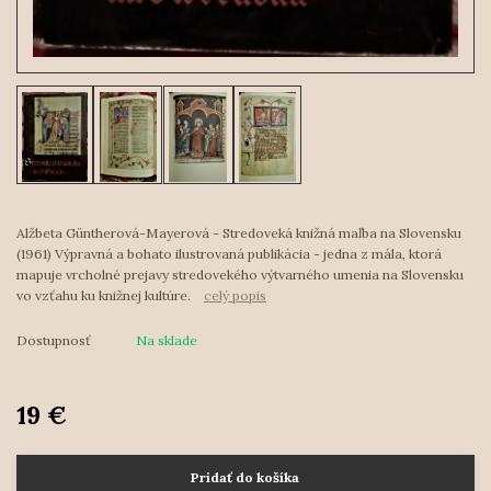
Alžbeta Güntherová-Mayerová - Stredoveká knižná maľba na Slovensku
(1961) Výpravná a bohato ilustrovaná publikácia - jedna z mála, ktorá
mapuje vrcholné prejavy stredovekého výtvarného umenia na Slovensku
vo vzťahu ku knižnej kultúre.
celý popis
Dostupnosť
Na sklade
19 €
Pridať do košíka