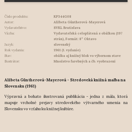
Číslo produktu:
KP344G08
Autor:
Alžbeta Güntherová-Mayerová
Vydavateľstvo:
SVKL Bratislava
Väzba:
Vydavateľská celoplátená s obálkou (197
strán), Formát: 8° Oktavo
Jazyk:
slovenský
Rok vydania:
1961 (1. vydanie)
Stav:
obálka aj knižný blok vo výbornom stave
Ilustrátor:
Množstvo farebných a čb. vyobrazení
Alžbeta Güntherová-Mayerová - Stredoveká knižná maľba na
Slovensku (1961)
Výpravná a bohato ilustrovaná publikácia - jedna z mála, ktorá
mapuje vrcholné prejavy stredovekého výtvarného umenia na
Slovensku vo vzťahu ku knižnej kultúre.