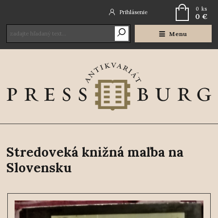
0
ks
Prihlásenie
0 €
Menu
Stredoveká knižná maľba na
Slovensku