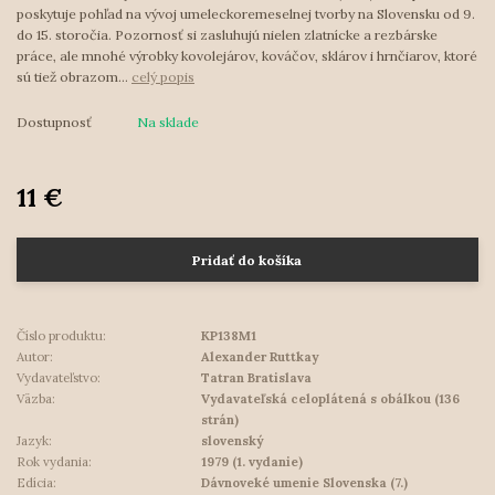
poskytuje pohľad na vývoj umeleckoremeselnej tvorby na Slovensku od 9.
do 15. storočia. Pozornosť si zasluhujú nielen zlatnícke a rezbárske
práce, ale mnohé výrobky kovolejárov, kováčov, sklárov i hrnčiarov, ktoré
sú tiež obrazom...
celý popis
Dostupnosť
Na sklade
11 €
Pridať do košíka
Číslo produktu:
KP138M1
Autor:
Alexander Ruttkay
Vydavateľstvo:
Tatran Bratislava
Väzba:
Vydavateľská celoplátená s obálkou (136
strán)
Jazyk:
slovenský
Rok vydania:
1979 (1. vydanie)
Edícia:
Dávnoveké umenie Slovenska (7.)