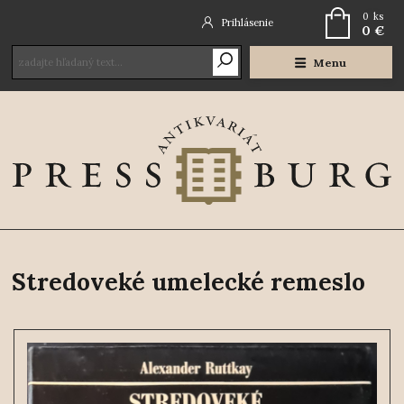
0
ks
Prihlásenie
0 €
Menu
Stredoveké umelecké remeslo