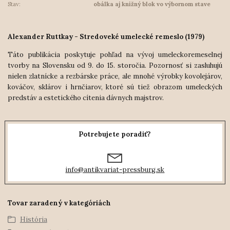
Stav:
obálka aj knižný blok vo výbornom stave
Alexander Ruttkay - Stredoveké umelecké remeslo (1979)
Táto publikácia poskytuje pohľad na vývoj umeleckoremeselnej
tvorby na Slovensku od 9. do 15. storočia. Pozornosť si zasluhujú
nielen zlatnícke a rezbárske práce, ale mnohé výrobky kovolejárov,
kováčov, sklárov i hrnčiarov, ktoré sú tiež obrazom umeleckých
predstáv a estetického cítenia dávnych majstrov.
Potrebujete poradiť?
info@antikvariat-pressburg.sk
Tovar zaradený v kategóriách
História