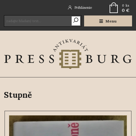
0
ks
Prihlásenie
0 €
Menu
Stupně