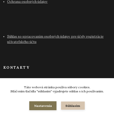
Ochrana osobných údajov
Súhlas so spracovaním osobných údajov pre účely registrácie
užívateľského účtu
KONTAKTY
info@antikvariat-pressburg.sk
Táto webová stránka používa súbory cookies.
Stláčením tlačidla "súhlasím" vyjadrujete súhlas s ich používaním.
Nastavenia
Súhlasím
© 2024-2026 všetky práva vyhradené