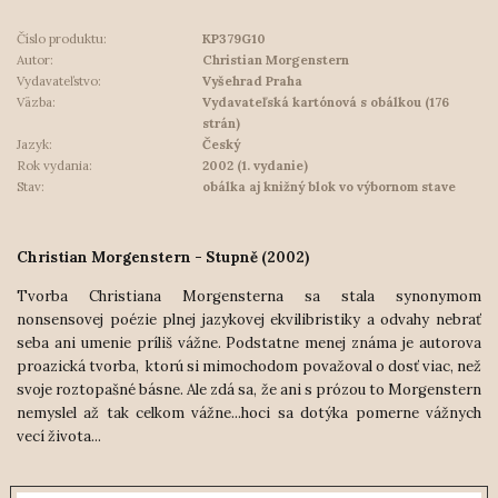
Číslo produktu:
KP379G10
Autor:
Christian Morgenstern
Vydavateľstvo:
Vyšehrad Praha
Väzba:
Vydavateľská kartónová s obálkou (176
strán)
Jazyk:
Český
Rok vydania:
2002 (1. vydanie)
Stav:
obálka aj knižný blok vo výbornom stave
Christian Morgenstern - Stupně (2002)
Tvorba Christiana Morgensterna sa stala synonymom
nonsensovej poézie plnej jazykovej ekvilibristiky a odvahy nebrať
seba ani umenie príliš vážne. Podstatne menej známa je autorova
proazická tvorba, ktorú si mimochodom považoval o dosť viac, než
svoje roztopašné básne. Ale zdá sa, že ani s prózou to Morgenstern
nemyslel až tak celkom vážne...hoci sa dotýka pomerne vážnych
vecí života...