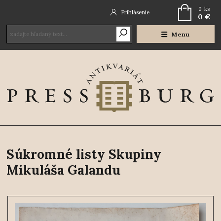
0
ks
Prihlásenie
0 €
Menu
Súkromné listy Skupiny
Mikuláša Galandu