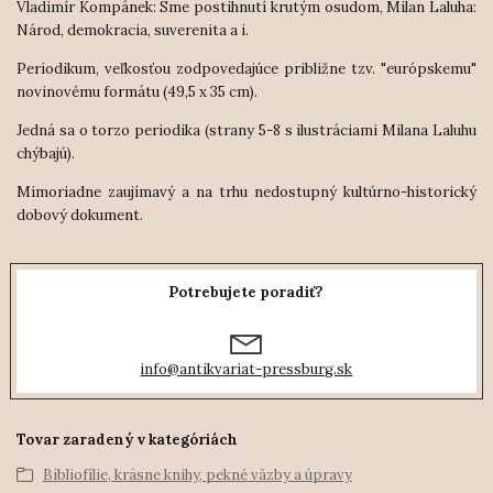
Vladimír Kompánek: Sme postihnutí krutým osudom, Milan Laluha:
Národ, demokracia, suverenita a i.
Periodikum, veľkosťou zodpovedajúce približne tzv. "európskemu"
novinovému formátu (49,5 x 35 cm).
Jedná sa o torzo periodika (strany 5-8 s ilustráciami Milana Laluhu
chýbajú).
Mimoriadne zaujímavý a na trhu nedostupný kultúrno-historický
dobový dokument.
Potrebujete poradiť?
info@antikvariat-pressburg.sk
Tovar zaradený v kategóriách
Bibliofílie, krásne knihy, pekné väzby a úpravy