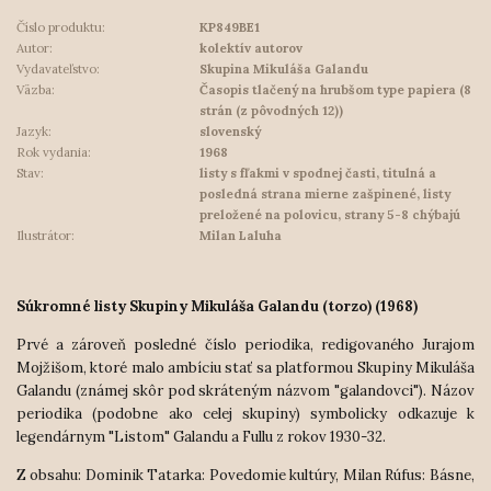
Číslo produktu:
KP849BE1
Autor:
kolektív autorov
Vydavateľstvo:
Skupina Mikuláša Galandu
Väzba:
Časopis tlačený na hrubšom type papiera (8
strán (z pôvodných 12))
Jazyk:
slovenský
Rok vydania:
1968
Stav:
listy s fľakmi v spodnej časti, titulná a
posledná strana mierne zašpinené, listy
preložené na polovicu, strany 5-8 chýbajú
Ilustrátor:
Milan Laluha
Súkromné listy Skupiny Mikuláša Galandu (torzo) (1968)
Prvé a zároveň posledné číslo periodika, redigovaného Jurajom
Mojžišom, ktoré malo ambíciu stať sa platformou Skupiny Mikuláša
Galandu (známej skôr pod skráteným názvom "galandovci"). Názov
periodika (podobne ako celej skupiny) symbolicky odkazuje k
legendárnym "Listom" Galandu a Fullu z rokov 1930-32.
Z obsahu: Dominik Tatarka: Povedomie kultúry, Milan Rúfus: Básne,