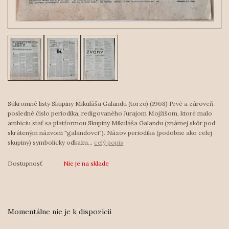
Súkromné listy Skupiny Mikuláša Galandu (torzo) (1968) Prvé a zároveň
posledné číslo periodika, redigovaného Jurajom Mojžišom, ktoré malo
ambíciu stať sa platformou Skupiny Mikuláša Galandu (známej skôr pod
skráteným názvom "galandovci"). Názov periodika (podobne ako celej
skupiny) symbolicky odkazu...
celý popis
Dostupnosť
Nie je na sklade
Momentálne nie je k dispozícii