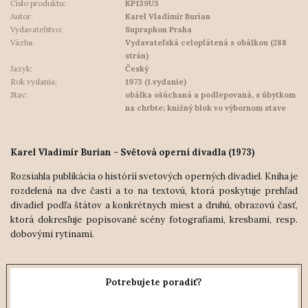
Číslo produktu:
KP139U3
Autor:
Karel Vladimír Burian
Vydavateľstvo:
Supraphon Praha
Väzba:
Vydavateľská celoplátená s obálkou (288
strán)
Jazyk:
Český
Rok vydania:
1973 (1.vydanie)
Stav:
obálka ošúchaná a podlepovaná, s úbytkom
na chrbte; knižný blok vo výbornom stave
Karel Vladimír Burian - Světová operní divadla (1973)
Rozsiahla publikácia o histórií svetových operných divadiel. Kniha je
rozdelená na dve časti a to na textovú, ktorá poskytuje prehľad
divadiel podľa štátov a konkrétnych miest a druhú, obrazovú časť,
ktorá dokresľuje popisované scény fotografiami, kresbami, resp.
dobovými rytinami.
Potrebujete poradiť?