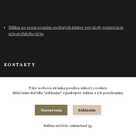
Súhlas so spracovaním osobných údajov pre účely registrácie
užívateľského účtu
KONTAKTY
info@antikvariat-pressburg.sk
Táto webová stránka používa súbory cookies.
Stláčením tlačidla "súhlasím" vyjadrujete súhlas s ich používaním.
Nastavenia
Súhlasím
© 2024-2026 všetky práva vyhradené
Súhlas môžete odmietnuť
tu
.
Vytvorené na
Eshop-rychlo.sk