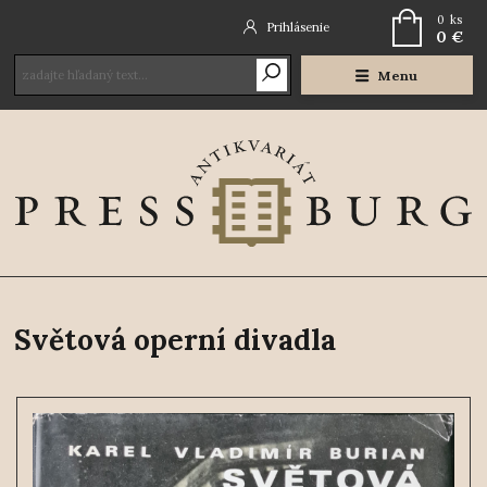
0
ks
Prihlásenie
0 €
Menu
Světová operní divadla