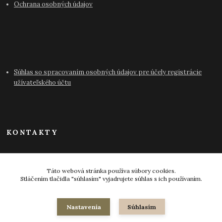
Ochrana osobných údajov
Súhlas so spracovaním osobných údajov pre účely registrácie
užívateľského účtu
KONTAKTY
info@antikvariat-pressburg.sk
Táto webová stránka používa súbory cookies.
Stláčením tlačidla "súhlasím" vyjadrujete súhlas s ich používaním.
Nastavenia
Súhlasím
© 2024-2026 všetky práva vyhradené