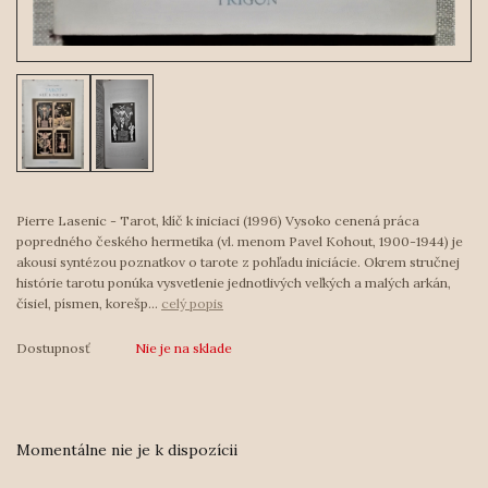
Pierre Lasenic - Tarot, klíč k iniciaci (1996) Vysoko cenená práca
popredného českého hermetika (vl. menom Pavel Kohout, 1900-1944) je
akousi syntézou poznatkov o tarote z pohľadu iniciácie. Okrem stručnej
histórie tarotu ponúka vysvetlenie jednotlivých veľkých a malých arkán,
čísiel, písmen, korešp...
celý popis
Dostupnosť
Nie je na sklade
Momentálne nie je k dispozícii