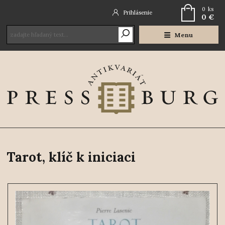
0
ks
Prihlásenie
0 €
Menu
Tarot, klíč k iniciaci