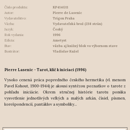
Číslo produktu:
KP414G11
Autor:
Pierre de Lasenic
Vydavateľstvo:
Trigon Praha
Väzba:
Vydavateľská brož (238 strán)
Jazyk:
Český
Rok vydania:
1996
Edícia:
Ametyst
Stav:
väzba aj knižný blok vo výbornom stave
Ilustrátor:
Vladislav Kužel
Pierre Lasenic - Tarot, klíč k iniciaci (1996)
Vysoko cenená práca popredného českého hermetika (vl. menom
Pavel Kohout, 1900-1944) je akousi syntézou poznatkov o tarote z
pohľadu iniciácie. Okrem stručnej histórie tarotu ponúka
vysvetlenie jednotlivých veľkých a malých arkán, čísiel, písmen,
korešpondencií, pantáklov a symboliky...