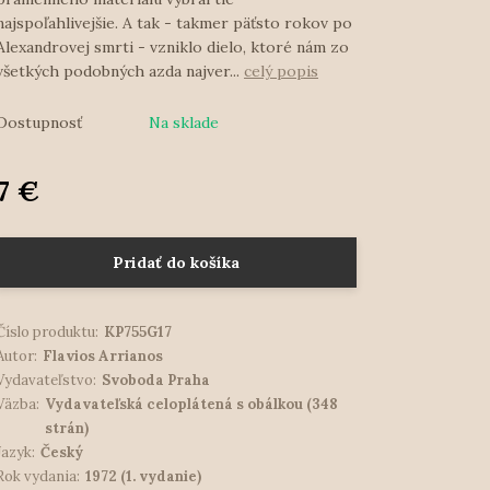
najspoľahlivejšie. A tak - takmer päťsto rokov po
Alexandrovej smrti - vzniklo dielo, ktoré nám zo
všetkých podobných azda najver...
celý popis
Dostupnosť
Na sklade
7 €
Pridať do košíka
Číslo produktu:
KP755G17
Autor:
Flavios Arrianos
Vydavateľstvo:
Svoboda Praha
Väzba:
Vydavateľská celoplátená s obálkou (348
strán)
Jazyk:
Český
Rok vydania:
1972 (1. vydanie)