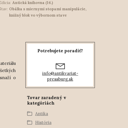
Edícia:
Antická knihovna (14.)
Stav:
Obálka s miernymi stopami manipulácie,
knižný blok vo výbornom stave
Potrebujete poradiť?
ateriálu
všetkých
info@antikvariat-
snaží o
pressburg.sk
Tovar zaradený v
kategóriách
Antika
História