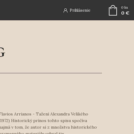
0
ks
Prihlásenie
0 €
Flavios Arrianos - Tažení Alexandra Velikého
(1972) Historický prínos tohto spisu spočíva
najmä v tom, že autor si z množstva historického
pramenného materiálu vybral tie