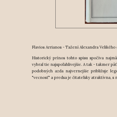
Flavios Arrianos - Tažení Alexandra Velikého 
Historický prínos tohto spisu spočíva najm
vybral tie najspoľahlivejšie. A tak - takmer p
podobných azda najvernejšie približuje l
"vecnosť" a predsa je čitateľsky atraktívna, 