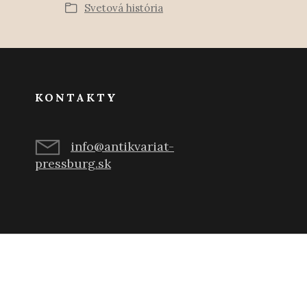
Svetová história
KONTAKTY
info@antikvariat-
pressburg.sk