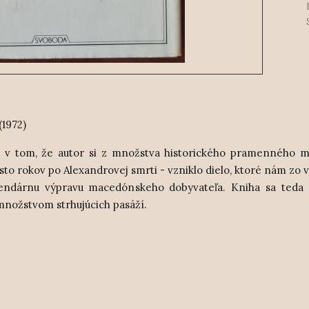
(1972)
ä v tom, že autor si z množstva historického pramenného m
äťsto rokov po Alexandrovej smrti - vzniklo dielo, ktoré nám zo 
egendárnu výpravu macedónskeho dobyvateľa. Kniha sa teda 
s množstvom strhujúcich pasáží.