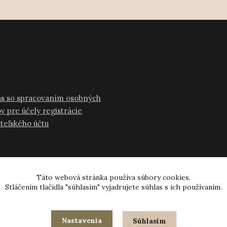
as so spracovaním osobných
v pre účely registrácie
ateľského účtu
Táto webová stránka používa súbory cookies.
Stláčením tlačidla "súhlasím" vyjadrujete súhlas s ich používaním.
© 2024-2026 všetky práva vyhradené
Nastavenia
Súhlasím