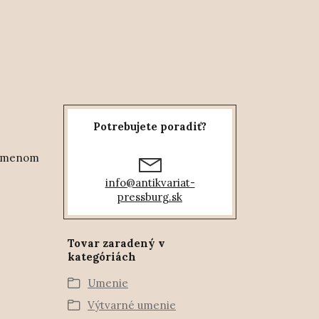
Potrebujete poradiť?
d menom
info@antikvariat-
pressburg.sk
Tovar zaradený v
kategóriách
Umenie
Výtvarné umenie