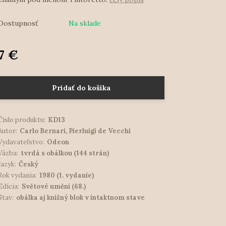
Dostupnosť
Na sklade
7 €
Pridať do košíka
Číslo produktu:
KD13
Autor:
Carlo Bernari, Pierluigi de Vecchi
Vydavateľstvo:
Odeon
Väzba:
tvrdá s obálkou (144 strán)
Jazyk:
Český
Rok vydania:
1980 (1. vydanie)
Edícia:
Světové umění (68.)
Stav:
obálka aj knižný blok v intaktnom stave