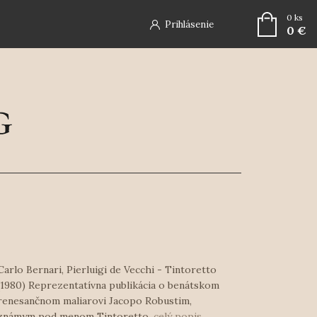
0
ks
Prihlásenie
0 €
Carlo Bernari, Pierluigi de Vecchi - Tintoretto
(1980) Reprezentatívna publikácia o benátskom
renesančnom maliarovi Jacopo Robustim,
známym pod menom Tintoretto.
celý popis