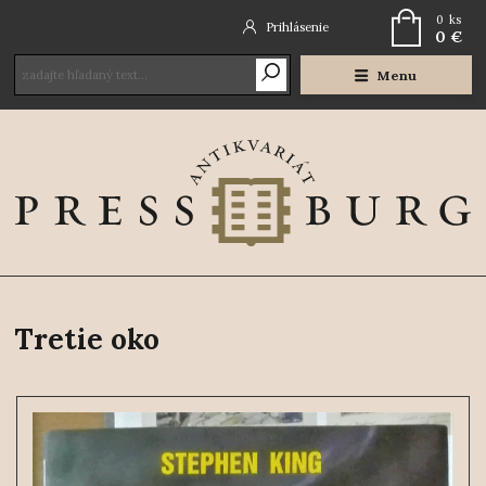
0
ks
Prihlásenie
0 €
Menu
Tretie oko