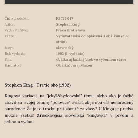
Číslo produktu:
KP753G17
Autor:
Stephen King
Vydavateľstvo:
Práca Bratislava
Väzba:
Vydavateľská celoplátená s obálkou (392
strán)
Jazyk:
slovenský
Rok vydania:
1992 (1. vydanie)
Stav:
obálka aj knižný blok vo výbornom stave
Ilustrátor:
Obálka: Juraj Maxon
Stephen King - Tretie oko (1992)
Kingova variácia na "jekyll&hydeovskú" tému, alebo ako je ťažké
zbaviť sa svojej temnej "polovice", zvlášť, ak je ňou váš nenarodený
súrodenec. Že je to trochu pritiahnuté za vlasy? U Kinga je predsa
možné všetko! Zriedkavejšia slovenská "kingovka" v prvom a
jedinom vydaní.