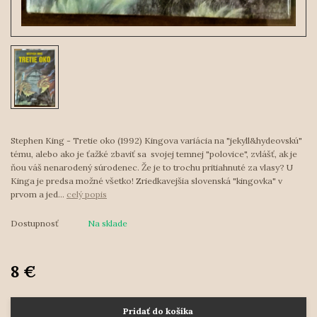
Stephen King - Tretie oko (1992) Kingova variácia na "jekyll&hydeovskú"
tému, alebo ako je ťažké zbaviť sa svojej temnej "polovice", zvlášť, ak je
ňou váš nenarodený súrodenec. Že je to trochu pritiahnuté za vlasy? U
Kinga je predsa možné všetko! Zriedkavejšia slovenská "kingovka" v
prvom a jed...
celý popis
Dostupnosť
Na sklade
8 €
Pridať do košíka