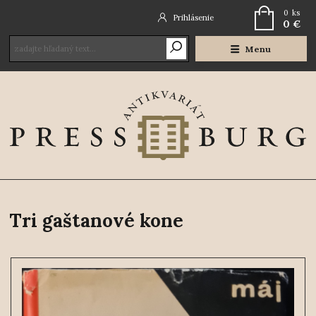
0
ks
Prihlásenie
0 €
Menu
Tri gaštanové kone