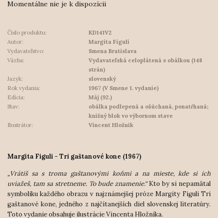
Momentálne nie je k dispozícii
Číslo produktu:
KD141V2
Autor:
Margita Figuli
Vydavateľstvo:
Smena Bratislava
Väzba:
Vydavateľská celoplátená s obálkou (148
strán)
Jazyk:
slovenský
Rok vydania:
1967 (V Smene 1. vydanie)
Edícia:
Máj (92.)
Stav:
obálka podlepená a ošúchaná, ponatŕhaná;
knižný blok vo výbornom stave
Ilustrátor:
Vincent Hložník
Margita Figuli - Tri gaštanové kone (1967)
„Vrátiš sa s troma gaštanovými koňmi a na mieste, kde si ich
uviažeš, tam sa stretneme. To bude znamenie.“
Kto by si nepamätal
symboliku každého obrazu v najznámejšej próze Margity Figuli Tri
gaštanové kone, jedného z najčítanejších diel slovenskej literatúry.
Toto vydanie obsahuje ilustrácie Vincenta Hložníka.