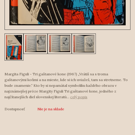
Margita Figuli - Tri gaštanové kone (1967) „Vrátiš sa s troma
gaštanovými koňmi a na mieste, kde si ich uviažeš, tam sa stretneme. To
bude znamenie.“ Kto by si nepamätal symboliku každého obrazu v
najznámejšej próze Margity Figuli Tri gaštanové kone, jedného z
najčítanejších diel slovenskej literatú...
celý popis
Dostupnosť
Nie je na sklade