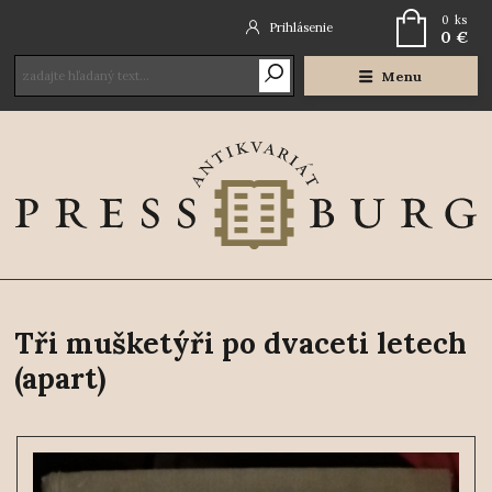
0
ks
Prihlásenie
0 €
Menu
Tři mušketýři po dvaceti letech
(apart)