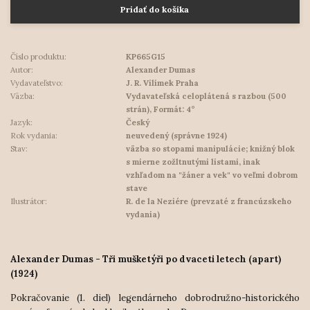
Pridať do košíka
Číslo produktu:
KP665G15
Autor:
Alexander Dumas
Vydavateľstvo:
J. R. Vilímek Praha
Väzba:
Vydavateľská celoplátená s razbou (500
strán), Formát: 4°
Jazyk:
Český
Rok vydania:
neuvedený (správne 1924)
Stav:
väzba so stopami manipulácie; knižný blok
s mierne zožltnutými listami, inak
vzhľadom na "žáner a vek" vo veľmi dobrom
stave
Ilustrátor:
R. de la Neziére (prevzaté z francúzskeho
vydania)
Alexander Dumas - Tři mušketýři po dvaceti letech (apart)
(1924)
Pokračovanie (1. diel) legendárneho dobrodružno-historického