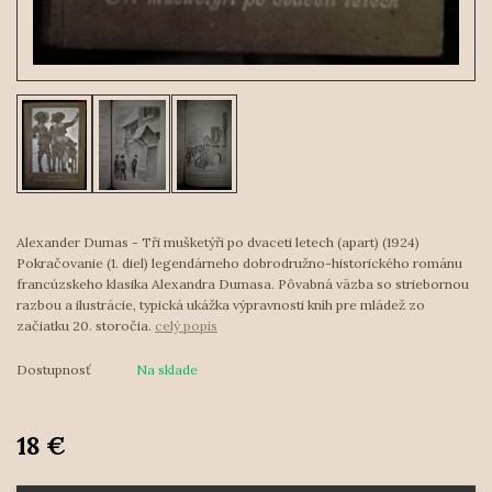
Alexander Dumas - Tři mušketýři po dvaceti letech (apart) (1924)
Pokračovanie (1. diel) legendárneho dobrodružno-historického románu
francúzskeho klasika Alexandra Dumasa. Pôvabná väzba so striebornou
razbou a ilustrácie, typická ukážka výpravnosti kníh pre mládež zo
začiatku 20. storočia.
celý popis
Dostupnosť
Na sklade
18 €