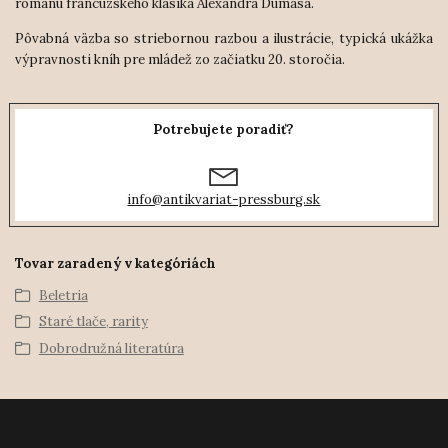
románu francúzskeho klasika Alexandra Dumasa.
Pôvabná väzba so striebornou razbou a ilustrácie, typická ukážka
výpravnosti kníh pre mládež zo začiatku 20. storočia.
Potrebujete poradiť?
info@antikvariat-pressburg.sk
Tovar zaradený v kategóriách
Beletria
Staré tlače, rarity
Dobrodružná literatúra