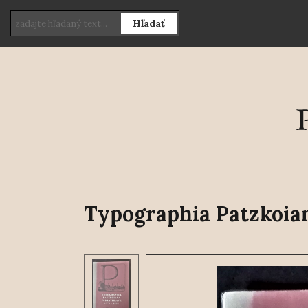
Hľadať
Typographia Patzkoian