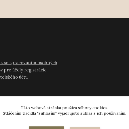
as so spracovaním osobných
v pre účely registrácie
ateľského účtu
Táto webová stránka používa súbory cookies.
Stláčením tlačidla "súhlasím" vyjadrujete súhlas s ich používaním.