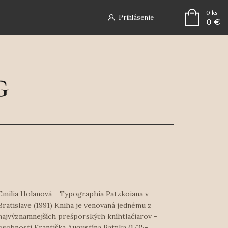
0
ks
Prihlásenie
0 €
Emília Holanová - Typographia Patzkoiana v
Bratislave (1991) Kniha je venovaná jednému z
najvýznamnejších prešporských kníhtlačiarov -
osobnosti Františka Augustína Patzka (1735-