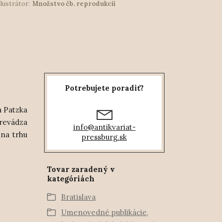
Ilustrátor:
Množstvo čb. reprodukcií
Potrebujete poradiť?
a Patzka
prevádza
info@antikvariat-
 na trhu
pressburg.sk
Tovar zaradený v
kategóriách
Bratislava
Umenovedné publikácie,