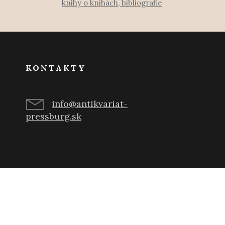
knihy o knihách, bibliografie
KONTAKTY
info@antikvariat-
pressburg.sk