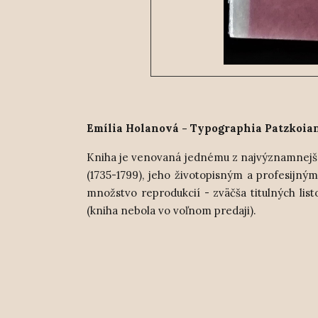
Emília Holanová - Typographia Patzkoiana
Kniha je venovaná jednému z najvýznamnejšíc
(1735-1799), jeho životopisným a profesijný
množstvo reprodukcií - zväčša titulných list
(kniha nebola vo voľnom predaji).