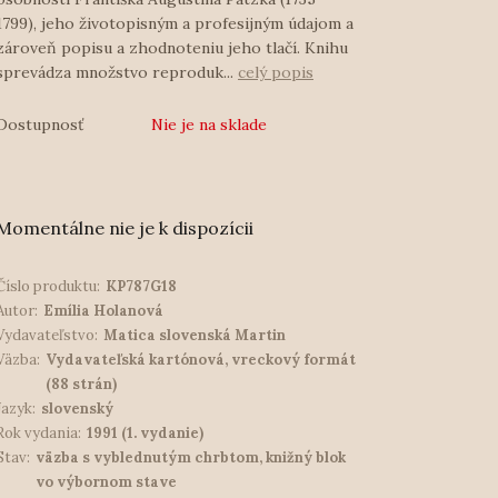
1799), jeho životopisným a profesijným údajom a
zároveň popisu a zhodnoteniu jeho tlačí. Knihu
sprevádza množstvo reproduk...
celý popis
Dostupnosť
Nie je na sklade
Momentálne nie je k dispozícii
Číslo produktu:
KP787G18
Autor:
Emília Holanová
Vydavateľstvo:
Matica slovenská Martin
Väzba:
Vydavateľská kartónová, vreckový formát
(88 strán)
Jazyk:
slovenský
Rok vydania:
1991 (1. vydanie)
Stav:
väzba s vyblednutým chrbtom, knižný blok
vo výbornom stave