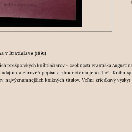
 v Bratislave (1991)
h prešporských kníhtlačiarov - osobnosti Františka Augustín
m údajom a zároveň popisu a zhodnoteniu jeho tlačí. Knihu s
ov najvýznamnejších knižných titulov. Veľmi zriedkavý výskyt