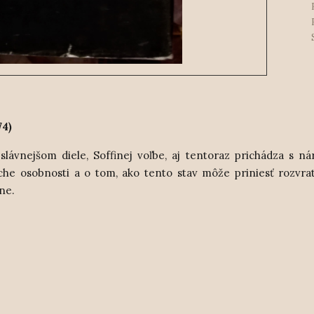
74)
lávnejšom diele, Soffinej voľbe, aj tentoraz prichádza s n
e osobnosti a o tom, ako tento stav môže priniesť rozvrat
ine.