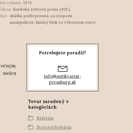
Rok vydania:
1974
Edícia:
Soudobá světová próza (301.)
Stav:
obálka podlepovaná, so stopami
manipulácie; knižný blok vo výbornom stave
Potrebujete poradiť?
áročným,
 nielen
info@antikvariat-
pressburg.sk
Tovar zaradený v
kategóriách
Beletria
Svetová beletria