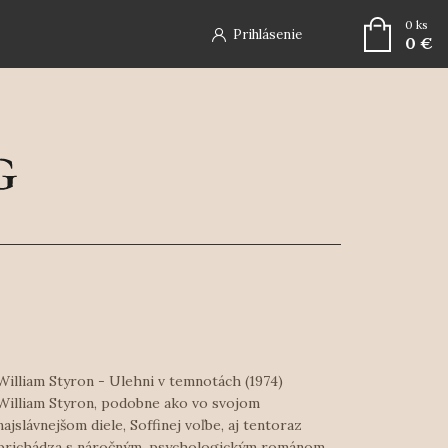
0
ks
Prihlásenie
0 €
William Styron - Ulehni v temnotách (1974)
William Styron, podobne ako vo svojom
najslávnejšom diele, Soffinej voľbe, aj tentoraz
prichádza s náročným, psychologickým románom