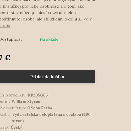
o hraničnej poruche osobnosti a o tom, ako
tento stav môže priniesť rozvrat nielen
postihnutej osobe, ale i blízkemu okoliu a...
celý
popis
Dostupnosť
Na sklade
7 €
Pridať do košíka
Číslo produktu:
KP205G05
Autor:
William Styron
Vydavateľstvo:
Odeon Praha
Väzba:
Vydavateľská celoplátená s obálkou (490
strán)
Jazyk:
Český