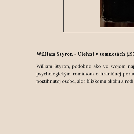
William Styron - Ulehni v temnotách (19
William Styron, podobne ako vo svojom najs
psychologickým románom o hraničnej poruch
postihnutej osobe, ale i blízkemu okoliu a rod