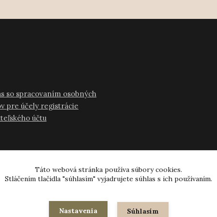
as so spracovaním osobných
v pre účely registrácie
ateľského účtu
Táto webová stránka používa súbory cookies.
Stláčením tlačidla "súhlasím" vyjadrujete súhlas s ich používaním.
© 2024-2026 všetky práva vyhradené
Nastavenia
Súhlasím