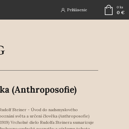
0
ks
Prihlásenie
0 €
ka (Anthroposofie)
Rudolf Steiner - Úvod do nadsmyslového
poznání světa a určení člověka (Anthroposofie)
(1919) Vrcholné dielo Rudolfa Steinera sumarizuje
duchovno-vedecké poznatky z výskumu tohoto