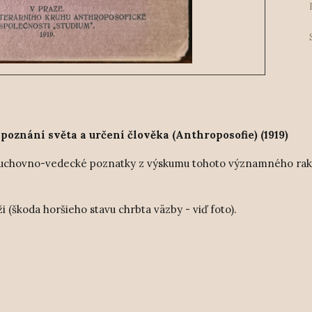
oznání světa a určení člověka (Anthroposofie) (1919)
e duchovno-vedecké poznatky z výskumu tohoto významného ra
i (škoda horšieho stavu chrbta väzby - viď foto).