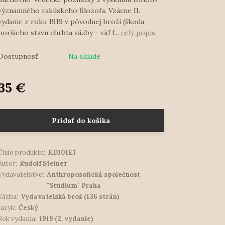
významného rakúskeho filozofa. Vzácne II.
vydanie z roku 1919 v pôvodnej broži (škoda
horšieho stavu chrbta väzby - viď f...
celý popis
Dostupnosť
Na sklade
35 €
Pridať do košíka
Číslo produktu:
KD101E1
Autor:
Rudolf Steiner
Vydavateľstvo:
Anthroposofická společnost
"Studium" Praha
Väzba:
Vydavateľská brož (136 strán)
Jazyk:
Český
Rok vydania:
1919 (2. vydanie)