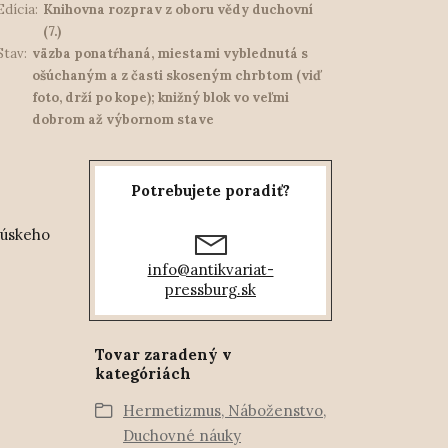
Edícia:
Knihovna rozprav z oboru vědy duchovní
(7.)
Stav:
väzba ponatŕhaná, miestami vyblednutá s
ošúchaným a z časti skoseným chrbtom (viď
foto, drží po kope); knižný blok vo veľmi
dobrom až výbornom stave
Potrebujete poradiť?
kúskeho
info@antikvariat-
pressburg.sk
Tovar zaradený v
kategóriách
Hermetizmus, Náboženstvo,
Duchovné náuky