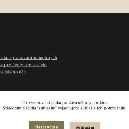
as so spracovaním osobných
v pre účely registrácie
ateľského účtu
Táto webová stránka používa súbory cookies.
Stláčením tlačidla "súhlasím" vyjadrujete súhlas s ich používaním.
© 2024-2026 všetky práva vyhradené
Nastavenia
Súhlasím