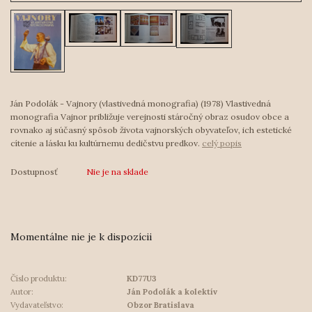
Ján Podolák - Vajnory (vlastivedná monografia) (1978) Vlastivedná
monografia Vajnor približuje verejnosti stáročný obraz osudov obce a
rovnako aj súčasný spôsob života vajnorských obyvateľov, ich estetické
cítenie a lásku ku kultúrnemu dedičstvu predkov.
celý popis
Dostupnosť
Nie je na sklade
Momentálne nie je k dispozícii
Číslo produktu:
KD77U3
Autor:
Ján Podolák a kolektív
Vydavateľstvo:
Obzor Bratislava