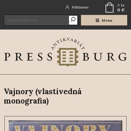
0
ks
Prihlásenie
0 €
Menu
Vajnory (vlastivedná
monografia)