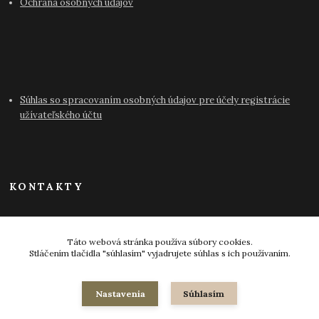
Ochrana osobných údajov
Súhlas so spracovaním osobných údajov pre účely registrácie
užívateľského účtu
KONTAKTY
info@antikvariat-pressburg.sk
Táto webová stránka používa súbory cookies.
Stláčením tlačidla "súhlasím" vyjadrujete súhlas s ich používaním.
Nastavenia
Súhlasím
© 2024-2026 všetky práva vyhradené