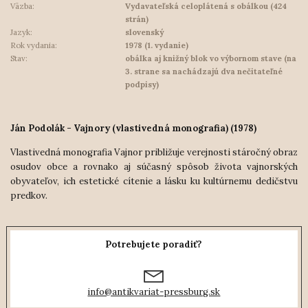
Väzba:
Vydavateľská celoplátená s obálkou (424
strán)
Jazyk:
slovenský
Rok vydania:
1978 (1. vydanie)
Stav:
obálka aj knižný blok vo výbornom stave (na
3. strane sa nachádzajú dva nečitateľné
podpisy)
Ján Podolák - Vajnory (vlastivedná monografia) (1978)
Vlastivedná monografia Vajnor približuje verejnosti stáročný obraz
osudov obce a rovnako aj súčasný spôsob života vajnorských
obyvateľov, ich estetické cítenie a lásku ku kultúrnemu dedičstvu
predkov.
Potrebujete poradiť?
info@antikvariat-pressburg.sk