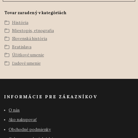
Tovar zaradený v kategóriách
História
Miestopis, etnografia
Slovenská história
Bratislava
Úžitkové umenie
Ľudové umenie
INFORMÁCIE PRE ZÁKAZNÍKOV
O nás
Ako nakupovať
Obchodné podmienky