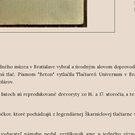
dného múzea v Bratislave vybral a úvodným slovom doprovodil
 tlač. Písmom "Beton" vytlačila Tlačiareň Universum v Bra
plárov.
istoch sú reprodukované drevoryty zo 16. a 17. storočia, s t
v.
kov, ktoré pochádzajú z legendárnej Škarniclovej tlačiarne v
 vydavateľ námahu nedal, verifikovali sme u jedného výz