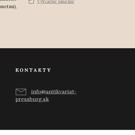
Výtvarné umenie
ámetmi),
KONTAKTY
info@antikvariat-
pressburg.sk