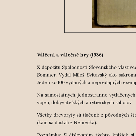
Válčení a válečné hry (1936)
Z depozitu Spoločnosti Slovenského vlastive
Sommer. Vydal Miloš Svitavský ako súkromnú
Jeden zo 100 vydaných a nepredajných exem
Na samostatných, jednostranne vytlačených l
vojen, dobyvateľských a rytierskych súbojo
Všetky drevoryty sú tlačené z pôvodných štoč
(kam sa dostali z Nemecka).
Poznámka: S číslovaním týchto knižiek si