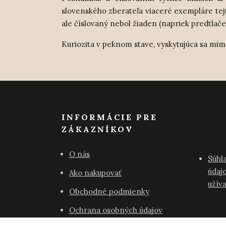
slovenského zberateľa viaceré exempláre tej
ale číslovaný nebol žiaden (napriek predtlače
Kuriozita v peknom stave, vyskytujúca sa mim
INFORMÁCIE PRE
ZÁKAZNÍKOV
O nás
Súhl
údajo
Ako nakupovať
užív
Obchodné podmienky
Ochrana osobných údajov