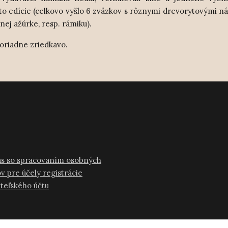
to edície (celkovo vyšlo 6 zväzkov s rôznymi drevorytovými n
nej ažúrke, resp. rámiku).
oriadne zriedkavo.
as so spracovaním osobných
v pre účely registrácie
ateľského účtu