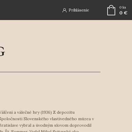
0
ks
Prihlásenie
0 €
Válčení a válečné hry (1936) Z depozitu
Spoločnosti Slovenského vlastivedného múzea v
Bratislave vybral a úvodným slovom doprovodil
dr. Št. Sommer. Vydal Miloš Svitavský ako