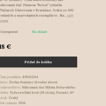
súkromnú tlač. Písmom "Beton" vytlačila
Tlačiareň Universum v Bratislave. Jeden zo 100
vydaných a nepredajných exemplárov. Na...
celý
popis
Dostupnosť
Na sklade
18 €
Pridať do košíka
Číslo produktu:
KP165G04
Autor:
Štefan Sommer (úvodné slovo)
Vydavateľstvo:
Súkromná tlač Miloša Svitavského
Väzba:
Vydavateľská brož (36 strán), Formát: 16°
Jazyk:
Český
Rok vydania:
1936