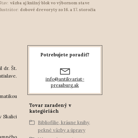
Stav:
väzba aj knižný blok vo výbornom stave
Ilustrátor:
dobové drevoryty zo 16. a 17. storočia
Potrebujete poradiť?
 dr. Št.
tislave.
info@antikvariat-
pressburg.sk
ematikou
Tovar zaradený v
kategóriách
 Skalici
Bibliofílie, krásne knihy,
pekné väzby a úpravy
namného