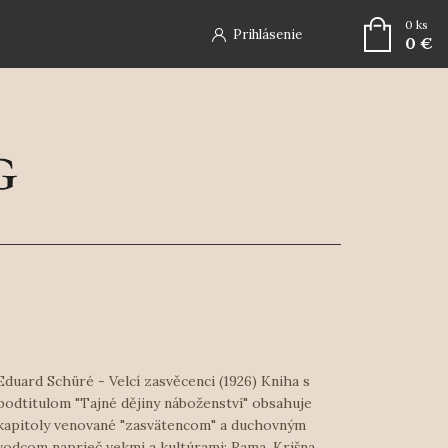
0
ks
Prihlásenie
0 €
Eduard Schüré - Velcí zasvěcenci (1926) Kniha s
podtitulom "Tajné dějiny náboženství" obsahuje
kapitoly venované "zasvätencom" a duchovným
vodcom naprieč vekmi a kultúrami: Rama, Krišna,