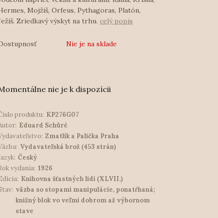
Hermes, Mojžiš, Orfeus, Pythagoras, Platón,
Ježiš. Zriedkavý výskyt na trhu.
celý popis
Dostupnosť
Nie je na sklade
Momentálne nie je k dispozícii
Číslo produktu:
KP276G07
Autor:
Eduard Schüré
Vydavateľstvo:
Zmatlík a Palička Praha
Väzba:
Vydavateľská brož (453 strán)
Jazyk:
Český
Rok vydania:
1926
Edícia:
Knihovna šťastných lidí (XLVII.)
Stav:
väzba so stopami manipulácie, ponatŕhaná;
knižný blok vo veľmi dobrom až výbornom
stave