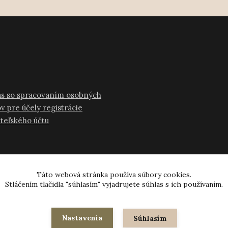
as so spracovaním osobných
v pre účely registrácie
ateľského účtu
Táto webová stránka používa súbory cookies.
Stláčením tlačidla "súhlasím" vyjadrujete súhlas s ich používaním.
© 2024-2026 všetky práva vyhradené
Nastavenia
Súhlasím