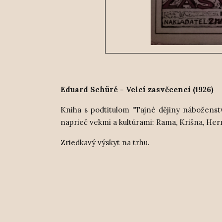
Eduard Schüré - Velcí zasvěcenci (1926)
Kniha s podtitulom "Tajné dějiny nábožens
naprieč vekmi a kultúrami: Rama, Krišna, Herm
Zriedkavý výskyt na trhu.