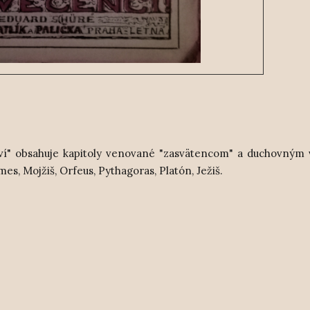
tví" obsahuje kapitoly venované "zasvätencom" a duchovným
es, Mojžiš, Orfeus, Pythagoras, Platón, Ježiš.